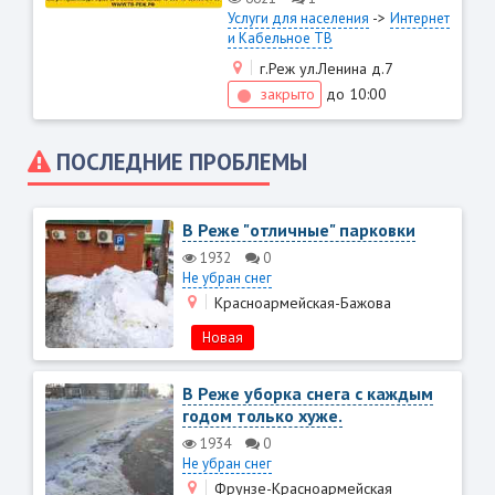
->
Услуги для населения
Интернет
и Кабельное ТВ
г.Реж ул.Ленина д.7
закрыто
до 10:00
ПОСЛЕДНИЕ ПРОБЛЕМЫ
В Реже "отличные" парковки
1932
0
Не убран снег
Красноармейская-Бажова
Новая
В Реже уборка снега с каждым
годом только хуже.
1934
0
Не убран снег
Фрунзе-Красноармейская