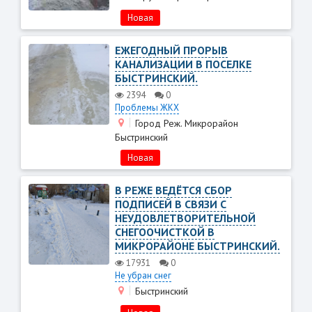
Новая
ЕЖЕГОДНЫЙ ПРОРЫВ
КАНАЛИЗАЦИИ В ПОСЕЛКЕ
БЫСТРИНСКИЙ.
2394
0
Проблемы ЖКХ
Город Реж. Микрорайон
Быстринский
Новая
В РЕЖЕ ВЕДЁТСЯ СБОР
ПОДПИСЕЙ В СВЯЗИ С
НЕУДОВЛЕТВОРИТЕЛЬНОЙ
СНЕГООЧИСТКОЙ В
МИКРОРАЙОНЕ БЫСТРИНСКИЙ.
17931
0
Не убран снег
Быстринский