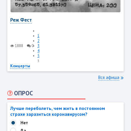
Реж Фест
1
2
1888
0
3
4
5
3
Концерты
Вся афиша
ОПРОС
Лучше переболеть, чем жить в постоянном
страхе заразиться коронавирусом?
Нет
Да