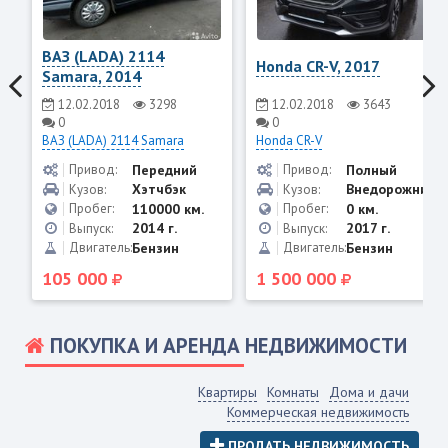
ВАЗ (LADA) 2114
Honda CR-V, 2017
Samara, 2014
12.02.2018
3298
12.02.2018
3643
0
0
ВАЗ (LADA) 2114 Samara
Honda CR-V
Передний
Полный
Привод:
Привод:
Хэтчбэк
Внедорожник
Кузов:
Кузов:
110000 км.
0 км.
Пробег:
Пробег:
2014 г.
2017 г.
Выпуск:
Выпуск:
Бензин
Бензин
Двигатель:
Двигатель:
105 000
1 500 000
ПОКУПКА И АРЕНДА НЕДВИЖИМОСТИ
Квартиры
Комнаты
Дома и дачи
Коммерческая недвижимость
ПРОДАТЬ НЕДВИЖИМОСТЬ