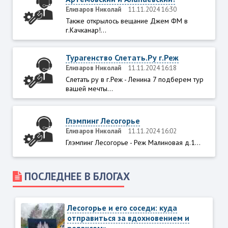
Елизаров Николай
11.11.2024 16:30
Также открылось вещание Джем ФМ в
г.Качканар!...
Турагенство Слетать.Ру г.Реж
Елизаров Николай
11.11.2024 16:18
Слетать ру в г.Реж - Ленина 7 подберем тур
вашей мечты...
Глэмпинг Лесогорье
Елизаров Николай
11.11.2024 16:02
Глэмпинг Лесогорье - Реж Малиновая д.1...
ПОСЛЕДНЕЕ В БЛОГАХ
Лесогорье и его соседи: куда
отправиться за вдохновением и