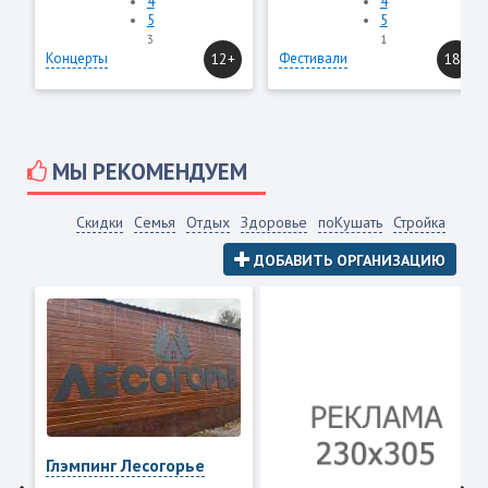
4
4
5
5
3
1
Концерты
12+
Фестивали
18+
МЫ РЕКОМЕНДУЕМ
Скидки
Семья
Отдых
Здоровье
поКушать
Стройка
ДОБАВИТЬ ОРГАНИЗАЦИЮ
Глэмпинг Лесогорье