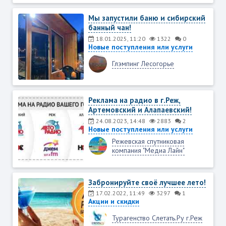
Мы запустили баню и сибирский
банный чан!
18.01.2025, 11:20
1322
0
Новые поступления или услуги
Глэмпинг Лесогорье
Реклама на радио в г.Реж,
Артемовский и Алапаевский!
24.08.2023, 14:48
2883
2
Новые поступления или услуги
Режевская спутниковая
компания "Медиа Лайн"
Забронируйте своё лучшее лето!
17.02.2022, 11:49
3297
1
Акции и скидки
Турагенство Слетать.Ру г.Реж