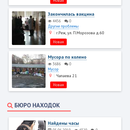
Новая
Закончилась вакцина
4456
0
Другие проблемы
г.Реж, ул. П.Морозова д.60
Новая
Мусора по колено
3686
0
Мусор
Чапаева 21
Новая
БЮРО НАХОДОК
Найдены часы