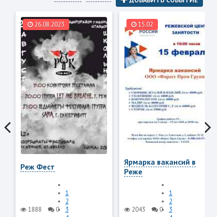
26.08.2023
15.02
Ярмарка вакансий в
Реж Фест
Реже
1
1
2
2
1888
0
3
2043
0
3