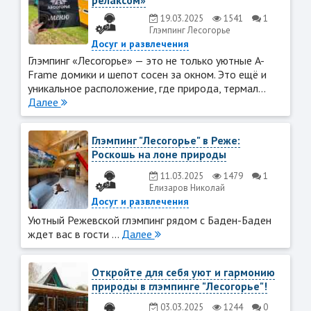
релаксом»
19.03.2025
1541
1
Глэмпинг Лесогорье
Досуг и развлечения
Глэмпинг «Лесогорье» — это не только уютные A-
Frame домики и шепот сосен за окном. Это ещё и
уникальное расположение, где природа, термал...
Далее
Глэмпинг "Лесогорье" в Реже:
Роскошь на лоне природы
11.03.2025
1479
1
Елизаров Николай
Досуг и развлечения
Уютный Режевской глэмпинг рядом с Баден-Баден
ждет вас в гости ...
Далее
Откройте для себя уют и гармонию
природы в глэмпинге "Лесогорье"!
03.03.2025
1244
0