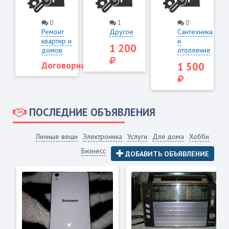
3483
3716
4108
0
1
0
Ремонт
Другое
Сантехника
квартир и
и
1 200
домов
отопление
Договорная
1 500
ПОСЛЕДНИЕ ОБЪЯВЛЕНИЯ
Личные вещи
Электроника
Услуги
Для дома
Хобби
Бизнесс
ДОБАВИТЬ ОБЪЯВЛЕНИЕ