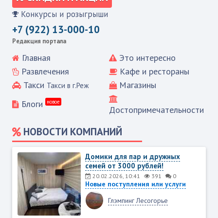
Конкурсы и розыгрыши
+7 (922) 13-000-10
Редакция портала
Главная
Это интересно
Развлечения
Кафе и рестораны
Такси
Магазины
Такси в г.Реж
Блоги
новое
Достопримечательности
НОВОСТИ КОМПАНИЙ
Домики для пар и дружных
семей от 3000 рублей!
20.02.2026, 10:41
391
0
Новые поступления или услуги
Глэмпинг Лесогорье