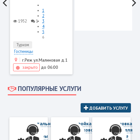
1
2
1952
1
3
4
5
6
Туризм
Гостиницы
г.Реж ул.Малиновая д.1
закрыто
до 06:00
ПОПУЛЯРНЫЕ УСЛУГИ
ДОБАВИТЬ УСЛУГУ
Капитальный
Настройка
Установка
ремонт
спутникового
смесителя
квартиры
ТВ
на кухне