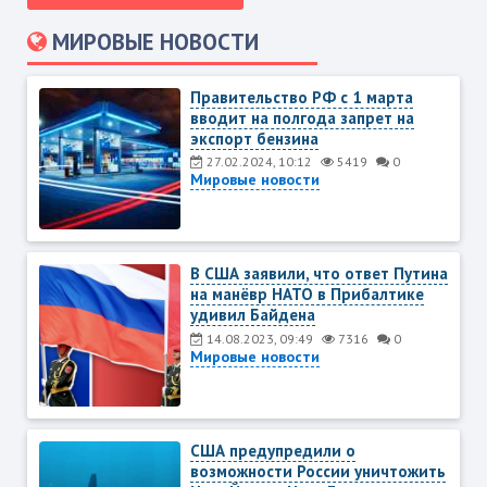
МИРОВЫЕ НОВОСТИ
Правительство PФ с 1 марта
вводит на полгода запрет на
экспорт бензина
27.02.2024, 10:12
5419
0
Мировые новости
В США заявили, что ответ Путина
на манёвр НАТО в Прибалтике
удивил Байдена
14.08.2023, 09:49
7316
0
Мировые новости
США предупредили о
возможности России уничтожить