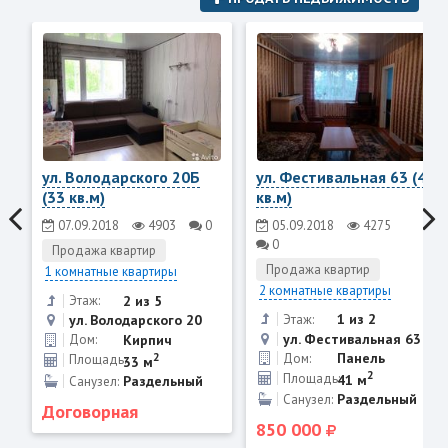
ул. Володарского 20Б
ул. Фестивальная 63 (41
(33 кв.м)
кв.м)
07.09.2018
4903
0
05.09.2018
4275
0
Продажа квартир
Продажа квартир
1 комнатные квартиры
2 комнатные квартиры
2 из 5
Этаж:
1 из 2
Этаж:
ул. Володарского 20
ул. Фестивальная 63
Кирпич
Дом:
2
Панель
Дом:
Площадь:
33 м
2
Площадь:
41 м
Раздельный
Санузел:
Раздельный
Санузел:
Договорная
850 000