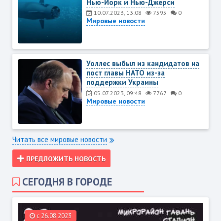
Нью-Йорк и Нью-Джерси
10.07.2023, 13:08
7595
0
Мировые новости
Уоллес выбыл из кандидатов на
пост главы НАТО из-за
поддержки Украины
05.07.2023, 09:48
7767
0
Мировые новости
Читать все мировые новости
ПРЕДЛОЖИТЬ НОВОСТЬ
СЕГОДНЯ В ГОРОДЕ
c 26.08.2023