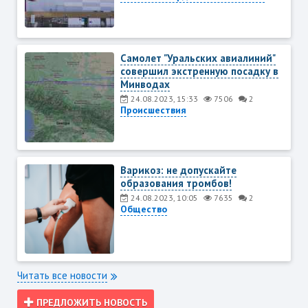
Самолет "Уральских авиалиний"
совершил экстренную посадку в
Минводах
24.08.2023, 15:33
7506
2
Происшествия
Варикоз: не допускайте
образования тромбов!
24.08.2023, 10:05
7635
2
Общество
Читать все новости
ПРЕДЛОЖИТЬ НОВОСТЬ