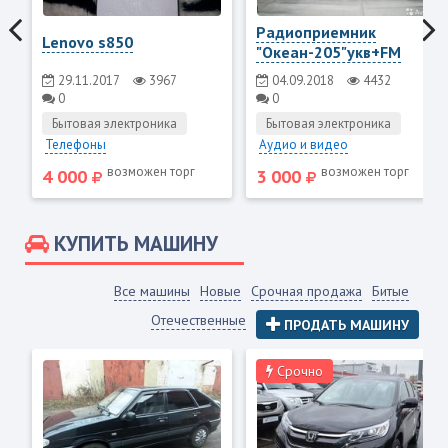
Радиоприемник
Lenovo s850
"Океан-205"укв+FM
29.11.2017
3967
04.09.2018
4432
0
0
Бытовая электроника
Бытовая электроника
Телефоны
Аудио и видео
возможен торг
возможен торг
4 000
3 000
КУПИТЬ МАШИНУ
Все машины
Новые
Срочная продажа
Битые
Отечественные
ПРОДАТЬ МАШИНУ
Срочно