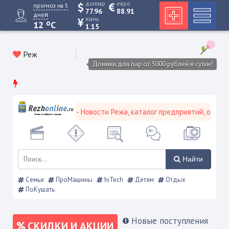
доллар
евро
прогноз на 5
77.96
88.91
дней
юань
o
12
C
1.15
Реж
Домики для пар от 3000 рублей в сутки!
й портал - Новости Режа, каталог предприятий, объявления, Режев
Найти
Семья
ПроМашины
hiTech
Детям
Отдых
ПоКушать
Новые поступления
СКИДКИ И АКЦИИ