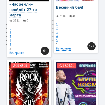
«Час земли»
Весенний бал!
пройдёт 27-го
марта
3108
0
2781
0
1
2
1
3
2
4
3
5
4
5
3
12+
Вечеринки
2
0+
Вечеринки
21.03.21
16.03.21