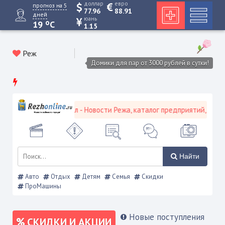
доллар
евро
прогноз на 5
77.96
88.91
дней
юань
o
19
C
1.15
Реж
Домики для пар от 3000 рублей в сутки!
родской портал - Новости Режа, каталог предприятий, объявления,
Найти
Авто
Отдых
Детям
Семья
Скидки
ПроМашины
Новые поступления
СКИДКИ И АКЦИИ