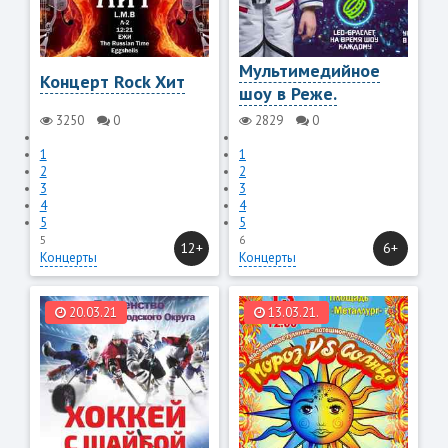
Мультимедийное
Концерт Rock Хит
шоу в Реже.
3250
0
2829
0
1
1
2
2
3
3
4
4
5
5
5
6
12+
6+
Концерты
Концерты
20.03.21
13.03.21.