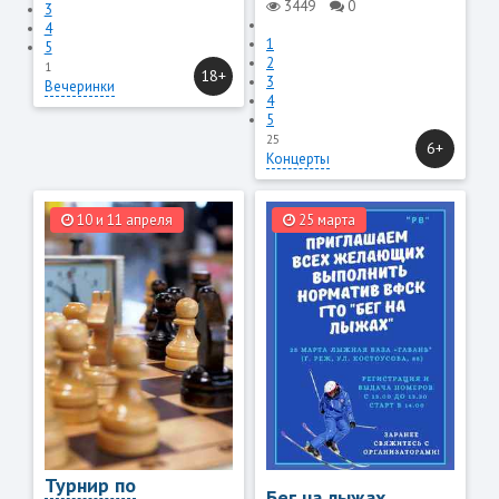
3449
0
3
4
1
5
2
1
18+
3
Вечеринки
4
5
25
6+
Концерты
10 и 11 апреля
25 марта
Турнир по
Бег на лыжах