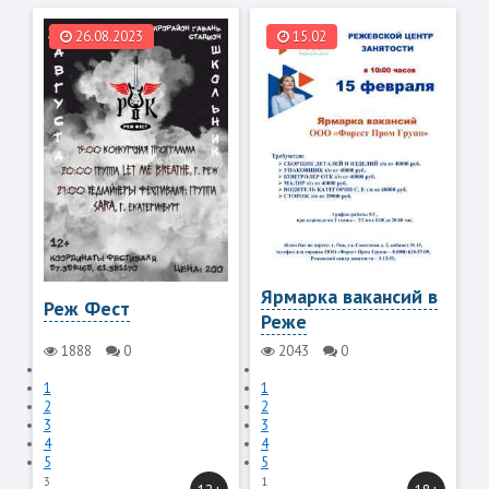
26.08.2023
15.02
Ярмарка вакансий в
Реж Фест
Реже
1888
0
2043
0
1
1
2
2
3
3
4
4
5
5
3
1