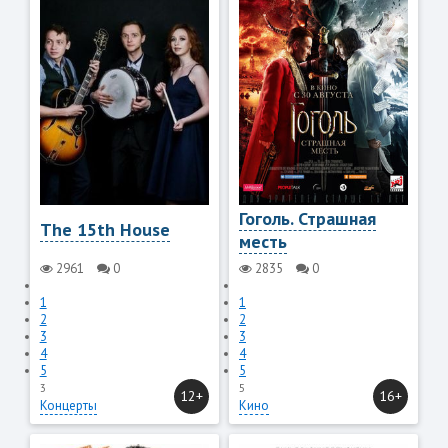
Гоголь. Страшная
The 15th House
месть
2961
0
2835
0
1
1
2
2
3
3
4
4
5
5
3
5
12+
16+
Концерты
Кино