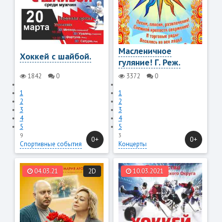
Масленичное
Хоккей с шайбой.
гуляние! Г. Реж.
1842
0
3372
0
1
1
2
2
3
3
4
4
5
5
9
3
0+
0+
Спортивные события
Концерты
04.03.21
2D
10.03.2021