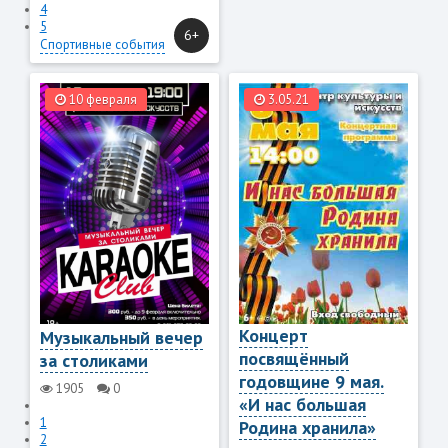
4
5
6+
Спортивные события
10 февраля
3.05.21
Концерт
Музыкальный вечер
посвящённый
за столиками
годовщине 9 мая.
1905
0
«И нас большая
1
Родина хранила»
2