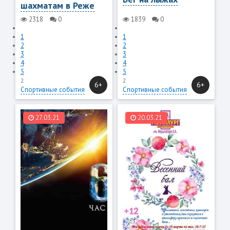
шахматам в Реже
2318
0
1839
0
1
1
2
2
3
3
4
4
5
5
2
2
6+
6+
Спортивные события
Спортивные события
27.03.21
20.03.21