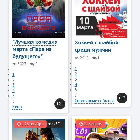
"Лучшая комедия
Хоккей с шайбой
марта «Пара из
среди мужчин
будущего»"
2616
1
3023
0
1
2
1
3
2
4
3
5
4
5
3
+12
Спортивные события
6
12+
Кино
с 26 ноября
Imax3D
11 января