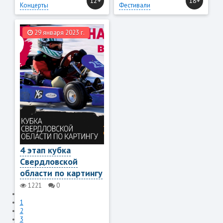
12+
18+
Концерты
Фестивали
29 января 2023 г.
4 этап кубка
Свердловской
области по картингу
1221
0
1
2
3