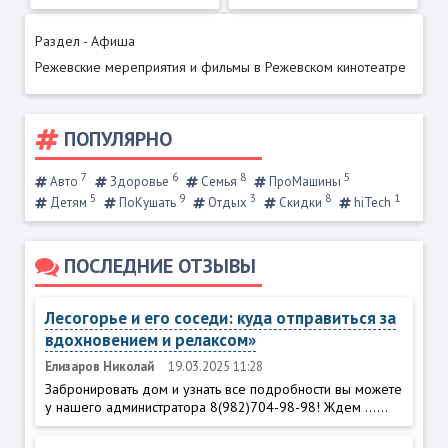
Раздел - Афиша
Режевские мереприятия и фильмы в Режевском кинотеатре
ПОПУЛЯРНО
7
6
8
5
Авто
Здоровье
Семья
ПроМашины
5
9
3
8
1
Детям
ПоКушать
Отдых
Скидки
hiTech
ПОСЛЕДНИЕ ОТЗЫВЫ
Лесогорье и его соседи: куда отправиться за
вдохновением и релаксом»
Елизаров Николай
19.03.2025 11:28
Забронировать дом и узнать все подробности вы можете
у нашего администратора 8(982)704-98-98! Ждем ......