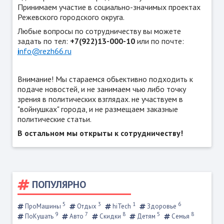
Принимаем участие в социально-значимых проектах
Режевского городского округа.
Любые вопросы по сотрудничеству вы можете
задать по тел:
+7(922)13-000-10
или по почте:
i
nfo@rezh66.ru
Внимание! Мы стараемся обьективно подходить к
подаче новостей, и не занимаем чью либо точку
зрения в политических взглядах. не участвуем в
"войнушках" города, и не размещаем заказные
политические статьи.
В остальном мы открыты к сотрудничеству!
ПОПУЛЯРНО
5
3
1
6
ПроМашины
Отдых
hiTech
Здоровье
9
7
8
5
8
ПоКушать
Авто
Скидки
Детям
Семья