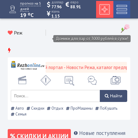
доллар
евро
прогноз на 5
77.96
88.91
дней
юань
o
19
C
1.15
Реж
Домики для пар от 3000 рублей в сутки!
Режевской городской портал - Новости Режа, каталог предприятий
Найти
Авто
Скидки
Отдых
ПроМашины
ПоКушать
Семья
Новые поступления
СКИДКИ И АКЦИИ