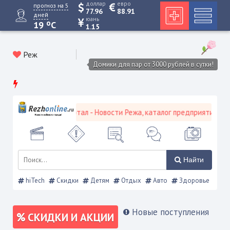
доллар
евро
прогноз на 5
77.96
88.91
дней
юань
o
19
C
1.15
Реж
Домики для пар от 3000 рублей в сутки!
ской городской портал - Новости Режа, каталог предприятий, объя
Найти
hiTech
Скидки
Детям
Отдых
Авто
Здоровье
Новые поступления
СКИДКИ И АКЦИИ