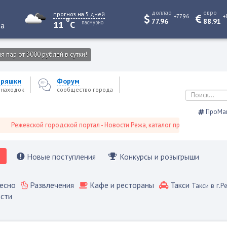
доллар
евро
прогноз на 5 дней
+77.96
+
o
77.96
88.91
пасмурно
11
C
та
 пар от 3000 рублей в сутки!
еряшки
Форум
 находок
сообщество города
ПроМа
ежевской городской портал - Новости Режа, каталог предприятий, объявле
Новые поступления
Конкурсы и розыгрыши
Такси
есно
Развлечения
Кафе и рестораны
Такси в г.Р
сти