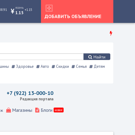
юань
88.91
+1.15
1.15
ДОБАВИТЬ ОБЪЯВЛЕНИЕ
Найти
шины
Здоровье
Авто
Скидки
Семья
Детям
ния, Режевской справочник
+7 (922) 13-000-10
Редакция портала
Магазины
Блоги
еж
новое