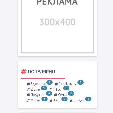
ПОПУЛЯРНО
6
5
Здоровье
ПроМашины
5
1
Детям
hiTech
9
8
ПоКушать
Семья
3
7
8
Отдых
Авто
Скидки