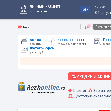
ЛИЧНЫЙ КАБИНЕТ
четверг
16+
вход на сайт
06 авгус
Реж
Домики для
Афиша
Народная карта
Пот
событий
городские проблемы
бюро
Фотоконкурсы
учавствуйте!
Р
СКИДКИ И АКЦИИ
Главная
Это интер
Достопримечательно