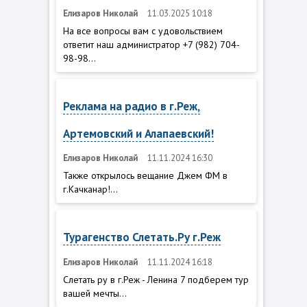
Елизаров Николай
11.03.2025 10:18
На все вопросы вам с удовольствием
ответит наш администратор +7 (982) 704-
98-98...
Реклама на радио в г.Реж,
Артемовский и Алапаевский!
Елизаров Николай
11.11.2024 16:30
Также открылось вещание Джем ФМ в
г.Качканар!...
Турагенство Слетать.Ру г.Реж
Елизаров Николай
11.11.2024 16:18
Слетать ру в г.Реж - Ленина 7 подберем тур
вашей мечты...