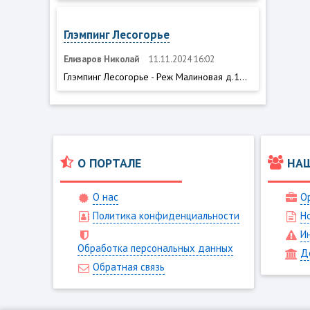
Глэмпинг Лесогорье
Елизаров Николай
11.11.2024 16:02
Глэмпинг Лесогорье - Реж Малиновая д.1...
О ПОРТАЛЕ
НА
О нас
О
Политика конфиденциальности
Н
И
Обработка персональных данных
Д
Обратная связь