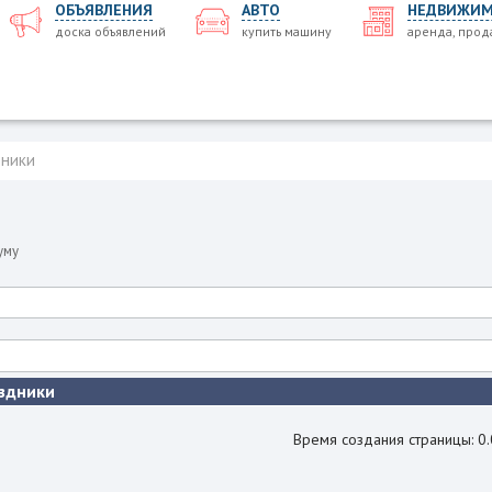
ОБЪЯВЛЕНИЯ
АВТО
НЕДВИЖИМ
доска объявлений
купить машину
аренда, прод
ники
уму
здники
Время создания страницы: 0