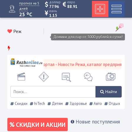
доллар
евро
прогноз на 5
77.96
88.91
дней
юань
o
25
C
1.15
Реж
Домики для пар от 3000 рублей в сутки!
евской городской портал - Новости Режа, каталог предприятий, об
Найти
Скидки
hiTech
Детям
Здоровье
Авто
Отдых
Новые поступления
СКИДКИ И АКЦИИ