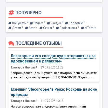
ПОПУЛЯРНО
9
3
8
6
ПоКушать
Отдых
Скидки
Здоровье
5
7
8
5
1
Детям
Авто
Семья
ПроМашины
hiTech
ПОСЛЕДНИЕ ОТЗЫВЫ
Лесогорье и его соседи: куда отправиться за
вдохновением и релаксом»
Елизаров Николай
19.03.2025 11:28
Забронировать дом и узнать все подробности вы можете
у нашего администратора 8(982)704-98-98! Ждем ......
Глэмпинг "Лесогорье" в Реже: Роскошь на лоне
природы
Елизаров Николай
11.03.2025 10:18
На все вопросы вам с удовольствием ответит наш