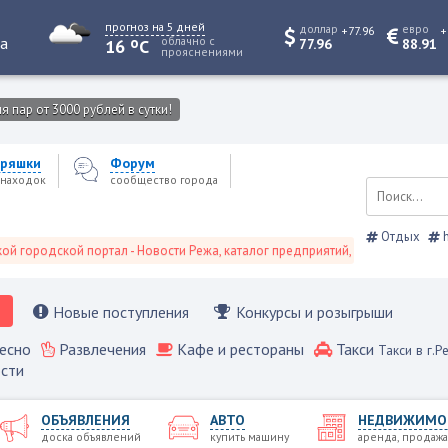
прогноз на 5 дней
доллар
евро
+77.96
+
o
та
облачно с
16
C
77.96
88.91
прояснениями
 пар от 3000 рублей в сутки!
ряшки
Форум
находок
сообщество города
Отдых
h
дской портал - Новости Режа, каталог предприятий, объявления, Режевско
Новые поступления
Конкурсы и розыгрыши
есно
Развлечения
Кафе и рестораны
Такси
Такси в г.Р
сти
ОБЪЯВЛЕНИЯ
АВТО
НЕДВИЖИМО
доска объявлений
купить машину
аренда, продажа