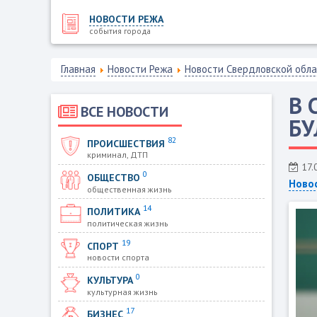
НОВОСТИ РЕЖА
события города
Главная
Новости Режа
Новости Свердловской обл
В 
ВСЕ НОВОСТИ
БУ
82
ПРОИСШЕСТВИЯ
криминал, ДТП
17.
0
ОБЩЕСТВО
Ново
общественная жизнь
14
ПОЛИТИКА
политическая жизнь
19
СПОРТ
новости спорта
0
КУЛЬТУРА
культурная жизнь
17
БИЗНЕС