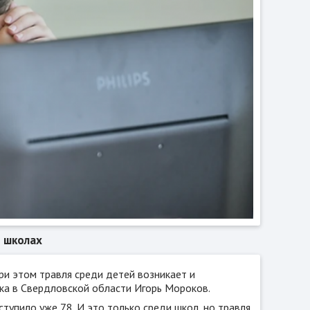
в школах
ри этом травля среди детей возникает и
ка в Свердловской области Игорь Мороков.
ступило уже 78. И это только среди школ, но травля