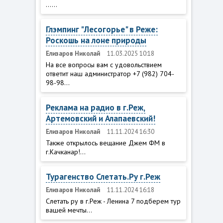
......
Глэмпинг "Лесогорье" в Реже:
Роскошь на лоне природы
Елизаров Николай
11.03.2025 10:18
На все вопросы вам с удовольствием
ответит наш администратор +7 (982) 704-
98-98...
Реклама на радио в г.Реж,
Артемовский и Алапаевский!
Елизаров Николай
11.11.2024 16:30
Также открылось вещание Джем ФМ в
г.Качканар!...
Турагенство Слетать.Ру г.Реж
Елизаров Николай
11.11.2024 16:18
Слетать ру в г.Реж - Ленина 7 подберем тур
вашей мечты...