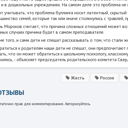
ь и в дошкольных учреждениях. На самом деле это проблема не 
т учитывать, что проблема буллинга носит латентный, скрытый 
шинство семей, которые так или иначе столкнулись с травлей,
ь Мороков считает, что причина сложных отношений может возни
иных случаях причина будет в самом преподавателе.
е того, и сами дети не спешат рассказывать о том, что стали ж
братиться к родителям наши дети не спешат, они предпочитают
ать, что он может обратиться к школьному психологу, классно
жились, - объясняет председатель родительского комитета Све
Жесть
Россия
ОТЗЫВЫ
таточно прав для комментирования. Авторизуйтесь.