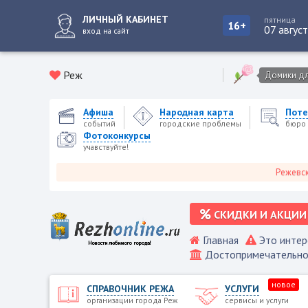
ЛИЧНЫЙ КАБИНЕТ
пятница
16+
07 авгус
вход на сайт
Реж
Домики для
Афиша
Народная карта
Поте
событий
городские проблемы
бюро 
Фотоконкурсы
учавствуйте!
Режевской горо
СКИДКИ И АКЦИИ
Главная
Это интер
Достопримечательно
новое
СПРАВОЧНИК РЕЖА
УСЛУГИ
организации города Реж
сервисы и услуги