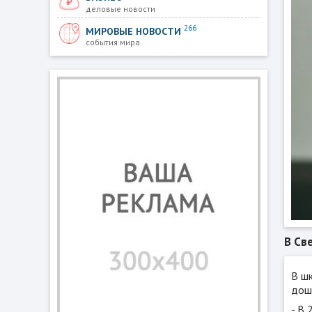
деловые новости
266
МИРОВЫЕ НОВОСТИ
события мира
В Св
В ш
дош
- В 