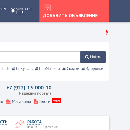
юань
88.91
+1.15
1.15
ДОБАВИТЬ ОБЪЯВЛЕНИЕ
Найти
iTech
ПоКушать
ПроМашины
Скидки
Здоровье
й справочник
+7 (922) 13-000-10
Редакция портала
Магазины
Блоги
новое
еж
СТЬ
РАБОТА
вакансии и резюме