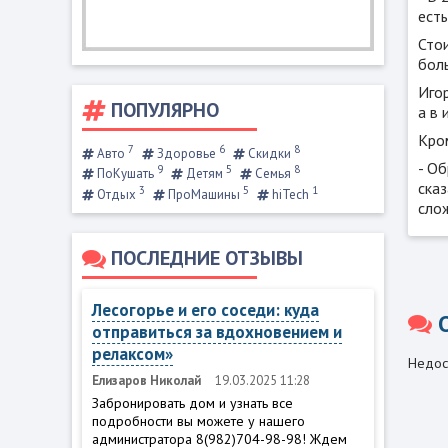
ест
Стои
боль
Игор
ПОПУЛЯРНО
а в 
Кром
7
6
8
Авто
Здоровье
Скидки
- О
9
5
8
ПоКушать
Детям
Семья
сказ
3
5
1
Отдых
ПроМашины
hiTech
сло
ПОСЛЕДНИЕ ОТЗЫВЫ
Лесогорье и его соседи: куда
отправиться за вдохновением и
релаксом»
Недос
Елизаров Николай
19.03.2025 11:28
Забронировать дом и узнать все
подробности вы можете у нашего
администратора 8(982)704-98-98! Ждем