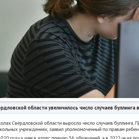
ердловской области увеличилось число случаев буллинга 
колах Свердловской области выросло число случаев буллинга. П
кольных учреждениях, заявил уполномоченный по правам ребен
2020 году к нам в адрес пришло 56 обращений, а в 2022-м их по