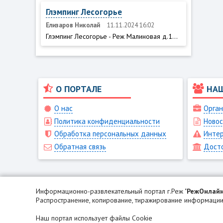
Глэмпинг Лесогорье
Елизаров Николай
11.11.2024 16:02
Глэмпинг Лесогорье - Реж Малиновая д.1...
О ПОРТАЛЕ
НА
О нас
Орган
Политика конфиденциальности
Новос
Обработка персональных данных
Интер
Обратная связь
Дост
Информационно-развлекательный портал г.Реж "
РежОнлай
Распространение, копирование, тиражирование информации 
Наш портал использует файлы Cookie