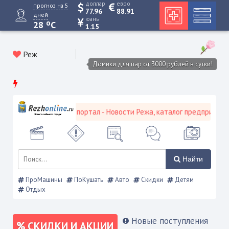
доллар
евро
прогноз на 5
77.96
88.91
дней
юань
o
28
C
1.15
Реж
Домики для пар от 3000 рублей в сутки!
жевской городской портал - Новости Режа, каталог предприятий, о
Найти
ПроМашины
ПоКушать
Авто
Скидки
Детям
Отдых
Новые поступления
СКИДКИ И АКЦИИ