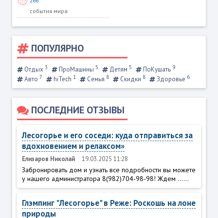
266
события мира
ПОПУЛЯРНО
3
5
5
9
Отдых
ПроМашины
Детям
ПоКушать
7
1
8
8
6
Авто
hiTech
Семья
Скидки
Здоровье
ПОСЛЕДНИЕ ОТЗЫВЫ
Лесогорье и его соседи: куда отправиться за
вдохновением и релаксом»
Елизаров Николай
19.03.2025 11:28
Забронировать дом и узнать все подробности вы можете
у нашего администратора 8(982)704-98-98! Ждем ......
Глэмпинг "Лесогорье" в Реже: Роскошь на лоне
природы