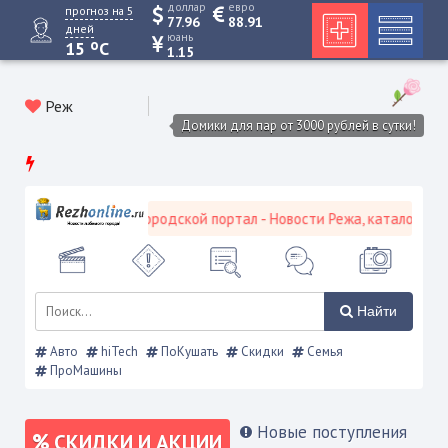
доллар
евро
прогноз на 5
77.96
88.91
дней
юань
o
15
C
1.15
Реж
Домики для пар от 3000 рублей в сутки!
Режевской городской портал - Новости Режа, каталог предп
Найти
Авто
hiTech
ПоКушать
Скидки
Семья
ПроМашины
Новые поступления
СКИДКИ И АКЦИИ