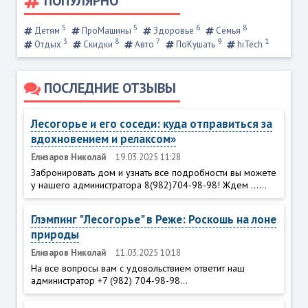
ПОПУЛЯРНО
5
5
6
8
Детям
ПроМашины
Здоровье
Семья
3
8
7
9
1
Отдых
Скидки
Авто
ПоКушать
hiTech
ПОСЛЕДНИЕ ОТЗЫВЫ
Лесогорье и его соседи: куда отправиться за
вдохновением и релаксом»
Елизаров Николай
19.03.2025 11:28
Забронировать дом и узнать все подробности вы можете
у нашего администратора 8(982)704-98-98! Ждем ......
Глэмпинг "Лесогорье" в Реже: Роскошь на лоне
природы
Елизаров Николай
11.03.2025 10:18
На все вопросы вам с удовольствием ответит наш
администратор +7 (982) 704-98-98...