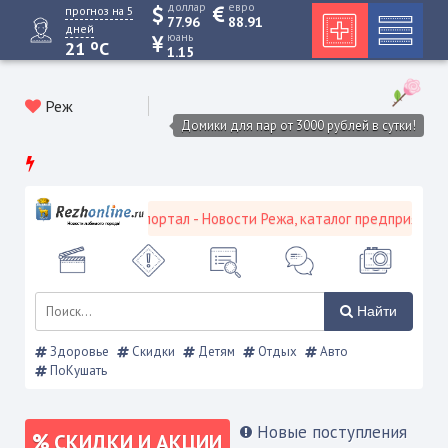
доллар
евро
прогноз на 5
77.96
88.91
дней
юань
o
21
C
1.15
Реж
Домики для пар от 3000 рублей в сутки!
евской городской портал - Новости Режа, каталог предприятий, об
Найти
Здоровье
Скидки
Детям
Отдых
Авто
ПоКушать
Новые поступления
СКИДКИ И АКЦИИ