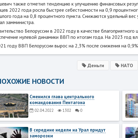
шевич также отметил тенденцию к улучшению финансовых резуль
яцев 2022 года росла быстрее себестоимости на 0,9 процентног
лого года на 0,8 процентного пункта. Снижаются удельный вес у
ал замминистра.
ительство Белоруссии в 2022 году в качестве благоприятного ц
спечение нулевой динамики ВВП по итогам года. На 2023 год вл
21 году ВВП Белоруссии вырос на 2,3% после снижения на 0,9% 
Деньги
НАТО
ПОХОЖИЕ НОВОСТИ
Сменился глава центрального
командования Пентагона
02.04.2022
1302
0
В середине недели на Урал придут
заморозки