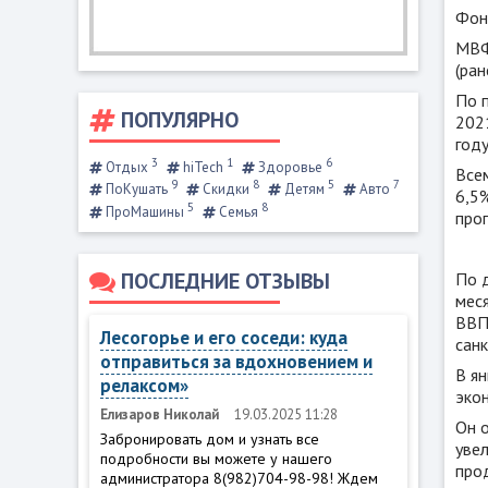
Фон
МВФ
(ран
По 
ПОПУЛЯРНО
2021
год
3
1
6
Отдых
hiTech
Здоровье
Все
9
8
5
7
ПоКушать
Скидки
Детям
Авто
6,5%
5
8
ПроМашины
Семья
про
ПОСЛЕДНИЕ ОТЗЫВЫ
По 
меся
ВВП
Лесогорье и его соседи: куда
санк
отправиться за вдохновением и
В ян
релаксом»
эко
Елизаров Николай
19.03.2025 11:28
Он 
Забронировать дом и узнать все
уве
подробности вы можете у нашего
прод
администратора 8(982)704-98-98! Ждем