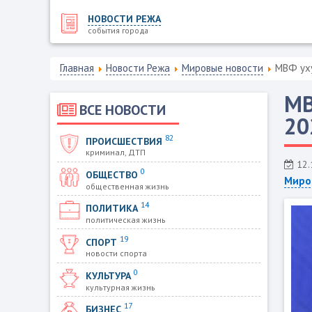
НОВОСТИ РЕЖА
события города
Главная
Новости Режа
Мировые новости
МВФ уху
МВ
ВСЕ НОВОСТИ
20
82
ПРОИСШЕСТВИЯ
криминал, ДТП
12.
0
ОБЩЕСТВО
Миро
общественная жизнь
14
ПОЛИТИКА
политическая жизнь
19
СПОРТ
новости спорта
0
КУЛЬТУРА
культурная жизнь
17
БИЗНЕС