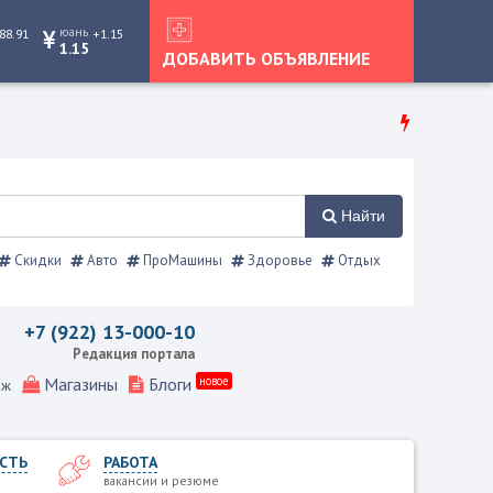
юань
88.91
+1.15
1.15
ДОБАВИТЬ ОБЪЯВЛЕНИЕ
Найти
Скидки
Авто
ПроМашины
Здоровье
Отдых
кой справочник
+7 (922) 13-000-10
Редакция портала
Магазины
Блоги
новое
еж
СТЬ
РАБОТА
вакансии и резюме