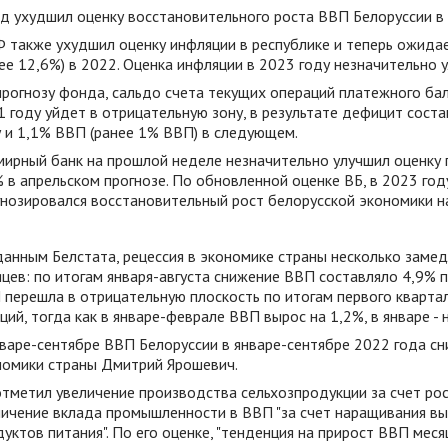
д ухудшил оценку восстановительного роста ВВП Белоруссии в 2
 также ухудшил оценку инфляции в республике и теперь ожидае
ее 12,6%) в 2022. Оценка инфляции в 2023 году незначительно у
прогнозу фонда, сальдо счета текущих операций платежного ба
 году уйдет в отрицательную зону, в результате дефицит соста
у и 1,1% ВВП (ранее 1% ВВП) в следующем.
мирный банк на прошлой неделе незначительно улучшил оценку п
 в апрельском прогнозе. По обновленной оценке ВБ, в 2023 год
гнозировался восстановительный рост белорусской экономики на
данным Белстата, рецессия в экономике страны несколько заме
цев: по итогам января-августа снижение ВВП составляло 4,9% 
 перешла в отрицательную плоскость по итогам первого квартал
ций, тогда как в январе-феврале ВВП вырос на 1,2%, в январе - 
варе-сентябре ВВП Белоруссии в январе-сентябре 2022 года сни
номики страны Дмитрий Ярошевич.
отметил увеличение производства сельхозпродукции за счет рос
личение вклада промышленности в ВВП "за счет наращивания вы
уктов питания". По его оценке, "тенденция на прирост ВВП месяц