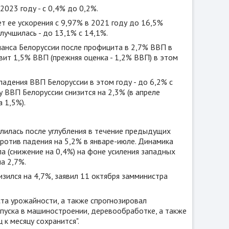
023 году - с 0,4% до 0,2%.
т ее ускорения с 9,97% в 2021 году до 16,5%
лучшилась - до 13,1% с 14,1%.
ланса Белоруссии после профицита в 2,7% ВВП в
вит 1,5% ВВП (прежняя оценка - 1,2% ВВП) в этом
адения ВВП Белоруссии в этом году - до 6,2% с
у ВВП Белоруссии снизится на 2,3% (в апреле
 1,5%).
длилась после углубления в течение предыдущих
против падения на 5,2% в январе-июле. Динамика
а (снижение на 0,4%) на фоне усиления западных
на 2,7%.
зился на 4,7%, заявил 11 октября замминистра
та урожайности, а также спрогнозировал
пуска в машиностроении, деревообработке, а также
 к месяцу сохранится".