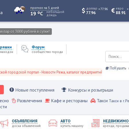
прогноз на 5 дней
доллар
евро
+77.96
+
o
та
небольшой
19
C
77.96
88.91
дождь
 пар от 3000 рублей в сутки!
ряшки
Форум
находок
сообщество города
ПоКушать
родской портал - Новости Режа, каталог предприятий, объявления, Режевс
Новые поступления
Конкурсы и розыгрыши
есно
Развлечения
Кафе и рестораны
Такси
Такси в г.Р
сти
ОБЪЯВЛЕНИЯ
АВТО
НЕДВИЖИМО
доска объявлений
купить машину
аренда, продажа