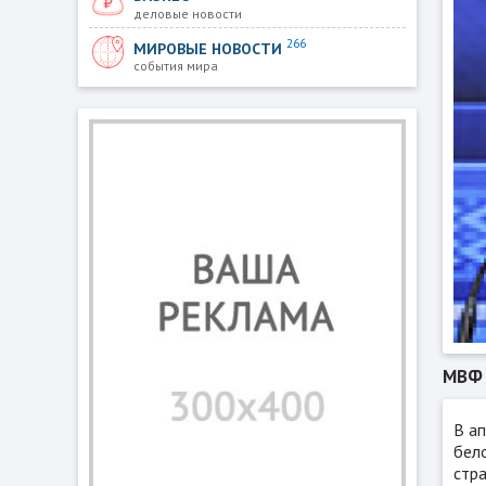
деловые новости
266
МИРОВЫЕ НОВОСТИ
события мира
МВФ 
В а
бело
стра