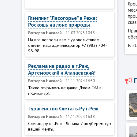
......
Яро
мес
прош
Глэмпинг "Лесогорье" в Реже:
сказ
Роскошь на лоне природы
Прав
Елизаров Николай
11.03.2025 10:18
обе
На все вопросы вам с удовольствием
В 20
ответит наш администратор +7 (982) 704-
98-98...
Реклама на радио в г.Реж,
Артемовский и Алапаевский!
Елизаров Николай
11.11.2024 16:30
Также открылось вещание Джем ФМ в
г.Качканар!...
Турагенство Слетать.Ру г.Реж
Елизаров Николай
11.11.2024 16:18
Слетать ру в г.Реж - Ленина 7 подберем тур
вашей мечты...