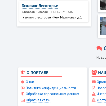
Глэмпинг Лесогорье
Елизаров Николай
11.11.2024 16:02
Глэмпинг Лесогорье - Реж Малиновая д.1...
Недос
О ПОРТАЛЕ
НА
О нас
Орган
Политика конфиденциальности
Новос
Обработка персональных данных
Интер
Обратная связь
Дост