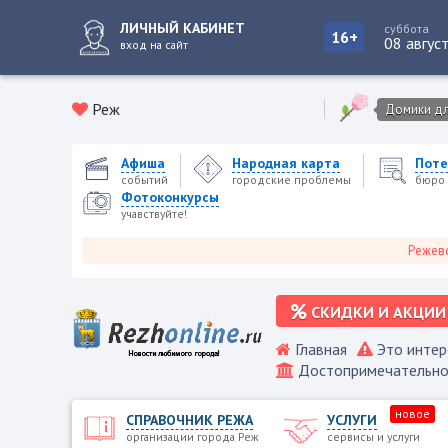
ЛИЧНЫЙ КАБИНЕТ
суббота
16+
08 авгус
вход на сайт
Реж
Домики для
Афиша
Народная карта
Поте
событий
городские проблемы
бюро 
Фотоконкурсы
учавствуйте!
Режевской го
СКИДКИ И АКЦИИ
Главная
Это интер
Достопримечательно
новое
СПРАВОЧНИК РЕЖА
УСЛУГИ
организации города Реж
сервисы и услуги