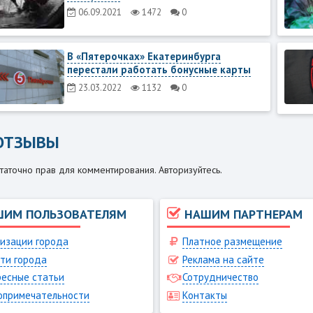
06.09.2021
1472
0
В «Пятерочках» Екатеринбурга
перестали работать бонусные карты
23.03.2022
1132
0
ОТЗЫВЫ
таточно прав для комментирования. Авторизуйтесь.
ШИМ ПОЛЬЗОВАТЕЛЯМ
НАШИМ ПАРТНЕРАМ
изации города
Платное размещение
ти города
Реклама на сайте
есные статьи
Сотрудничество
опримечательности
Контакты