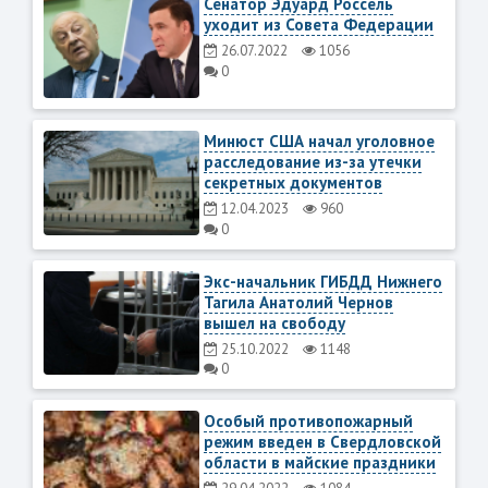
Сенатор Эдуард Россель
уходит из Совета Федерации
26.07.2022
1056
0
Минюст США начал уголовное
расследование из-за утечки
секретных документов
12.04.2023
960
0
Экс-начальник ГИБДД Нижнего
Тагила Анатолий Чернов
вышел на свободу
25.10.2022
1148
0
Особый противопожарный
режим введен в Свердловской
области в майские праздники