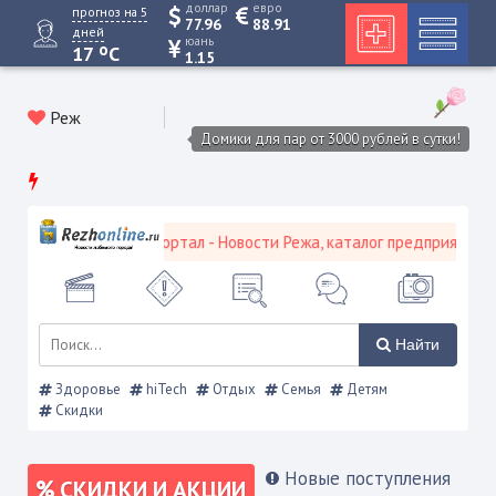
доллар
евро
прогноз на 5
77.96
88.91
дней
юань
o
17
C
1.15
Реж
Домики для пар от 3000 рублей в сутки!
евской городской портал - Новости Режа, каталог предприятий, об
Найти
Здоровье
hiTech
Отдых
Семья
Детям
Скидки
Новые поступления
СКИДКИ И АКЦИИ