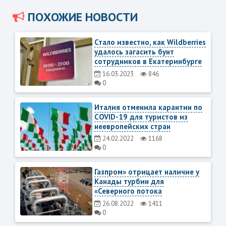
ПОХОЖИЕ НОВОСТИ
Стало известно, как Wildberries
удалось загасить бунт
сотрудников в Екатеринбурге
16.03.2023
846
0
Италия отменила карантин по
COVID-19 для туристов из
неевропейских стран
24.02.2022
1168
0
Газпром» отрицает наличие у
Канады турбин для
«Северного потока
26.08.2022
1411
0