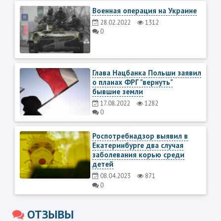
Военная операция на Украине
28.02.2022
1312
0
Глава Нацбанка Польши заявил
о планах ФРГ "вернуть"
бывшие земли
17.08.2022
1282
0
Роспотребнадзор выявил в
Екатеринбурге два случая
заболевания корью среди
детей
08.04.2023
871
0
ОТЗЫВЫ