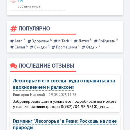
266
события мира
ПОПУЛЯРНО
7
6
1
5
9
Авто
Здоровье
hiTech
Детям
ПоКушать
8
8
5
3
Семья
Скидки
ПроМашины
Отдых
ПОСЛЕДНИЕ ОТЗЫВЫ
Лесогорье и его соседи: куда отправиться за
вдохновением и релаксом»
Елизаров Николай
19.03.2025 11:28
Забронировать дом и узнать все подробности вы можете
у нашего администратора 8(982)704-98-98! Ждем ......
Глэмпинг "Лесогорье" в Реже: Роскошь на лоне
природы