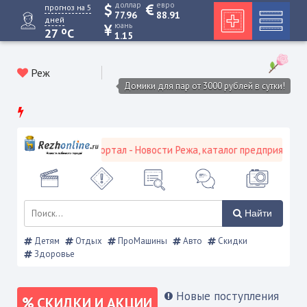
доллар
евро
прогноз на 5
77.96
88.91
дней
юань
o
27
C
1.15
Реж
Домики для пар от 3000 рублей в сутки!
вской городской портал - Новости Режа, каталог предприятий, объ
Найти
Детям
Отдых
ПроМашины
Авто
Скидки
Здоровье
Новые поступления
СКИДКИ И АКЦИИ