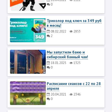
0
Триколор под ключ за 349 руб
в месяц!
08.02.2022
2853
2
Мы запустили баню и
сибирский банный чан!
18.01.2025
1325
0
Расписание сеансов с 22 по 28
апреля
20.04.2021
2346
0