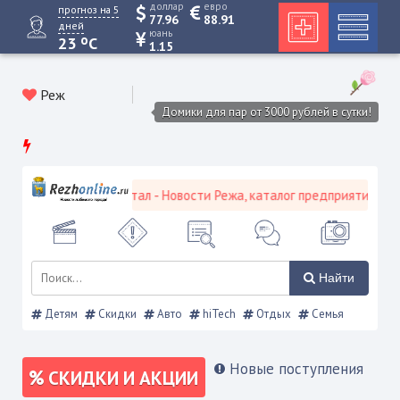
доллар
евро
прогноз на 5
77.96
88.91
дней
юань
o
23
C
1.15
Реж
Домики для пар от 3000 рублей в сутки!
кой городской портал - Новости Режа, каталог предприятий, объяв
Найти
Детям
Скидки
Авто
hiTech
Отдых
Семья
Новые поступления
СКИДКИ И АКЦИИ