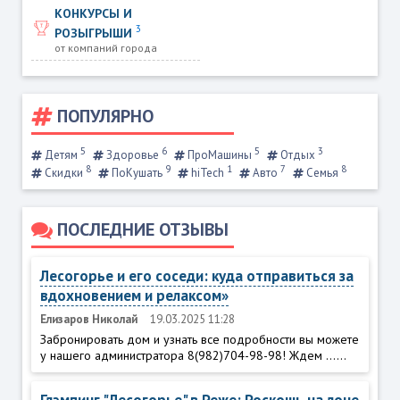
КОНКУРСЫ И
3
РОЗЫГРЫШИ
от компаний города
ПОПУЛЯРНО
5
6
5
3
Детям
Здоровье
ПроМашины
Отдых
8
9
1
7
8
Скидки
ПоКушать
hiTech
Авто
Семья
ПОСЛЕДНИЕ ОТЗЫВЫ
Лесогорье и его соседи: куда отправиться за
вдохновением и релаксом»
Елизаров Николай
19.03.2025 11:28
Забронировать дом и узнать все подробности вы можете
у нашего администратора 8(982)704-98-98! Ждем ......