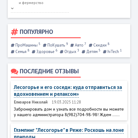
и фермерство
ПОПУЛЯРНО
5
9
7
8
ПроМашины
ПоКушать
Авто
Скидки
8
6
3
5
1
Семья
Здоровье
Отдых
Детям
hiTech
ПОСЛЕДНИЕ ОТЗЫВЫ
Лесогорье и его соседи: куда отправиться за
вдохновением и релаксом»
Елизаров Николай
19.03.2025 11:28
Забронировать дом и узнать все подробности вы можете
у нашего администратора 8(982)704-98-98! Ждем ......
Глэмпинг "Лесогорье" в Реже: Роскошь на лоне
природы