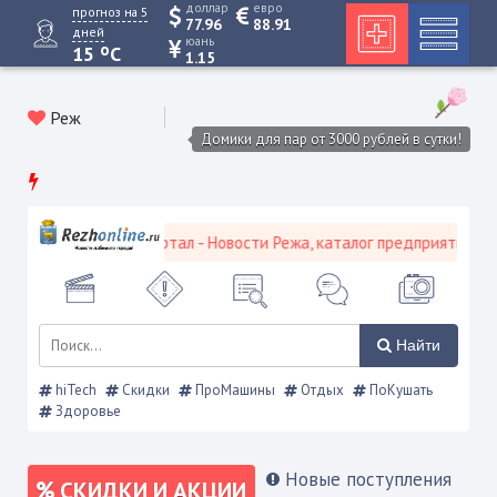
доллар
евро
прогноз на 5
77.96
88.91
дней
юань
o
15
C
1.15
Реж
Домики для пар от 3000 рублей в сутки!
ской городской портал - Новости Режа, каталог предприятий, объя
Найти
hiTech
Скидки
ПроМашины
Отдых
ПоКушать
Здоровье
Новые поступления
СКИДКИ И АКЦИИ