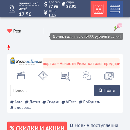
доллар
евро
прогноз на 5
77.96
88.91
дней
юань
o
17
C
1.15
Реж
Домики для пар от 3000 рублей в сутки!
ежевской городской портал - Новости Режа, каталог предприятий, 
Найти
Авто
Детям
Скидки
hiTech
ПоКушать
Здоровье
Новые поступления
СКИДКИ И АКЦИИ