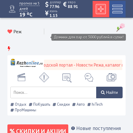
доллар
евро
прогноз на 5
77.96
88.91
дней
юань
o
19
C
1.15
Реж
Домики для пар от 3000 рублей в сутки!
Режевской городской портал - Новости Режа, каталог предпр
Найти
Отдых
ПоКушать
Скидки
Авто
hiTech
ПроМашины
Новые поступления
СКИДКИ И АКЦИИ