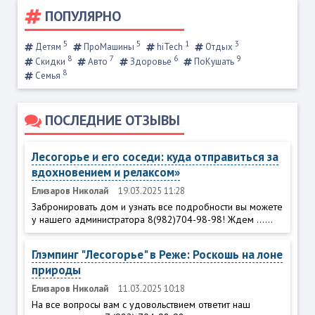
ПОПУЛЯРНО
5
5
1
3
Детям
ПроМашины
hiTech
Отдых
8
7
6
9
Скидки
Авто
Здоровье
ПоКушать
8
Семья
ПОСЛЕДНИЕ ОТЗЫВЫ
Лесогорье и его соседи: куда отправиться за
вдохновением и релаксом»
Елизаров Николай
19.03.2025 11:28
Забронировать дом и узнать все подробности вы можете
у нашего администратора 8(982)704-98-98! Ждем ......
Глэмпинг "Лесогорье" в Реже: Роскошь на лоне
природы
Елизаров Николай
11.03.2025 10:18
На все вопросы вам с удовольствием ответит наш