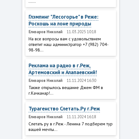
......
Глэмпинг "Лесогорье" в Реже:
Роскошь на лоне природы
Елизаров Николай
11.03.2025 10:18
На все вопросы вам с удовольствием
ответит наш администратор +7 (982) 704-
98-98...
Реклама на радио в г.Реж,
Артемовский и Алапаевский!
Елизаров Николай
11.11.2024 16:30
Также открылось вещание Джем ФМ в
г.Качканар!...
Турагенство Слетать.Ру г.Реж
Елизаров Николай
11.11.2024 16:18
Слетать ру в г.Реж - Ленина 7 подберем тур
вашей мечты...