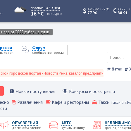
прогноз на 5 дней
доллар
евро
+77.96
+
o
та
16
C
77.96
88.91
пасмурно
 пар от 3000 рублей в сутки!
ряшки
Форум
находок
сообщество города
Детям
З
городской портал - Новости Режа, каталог предприятий, объявления, Реже
Новые поступления
Конкурсы и розыгрыши
есно
Развлечения
Кафе и рестораны
Такси
Такси в г.Р
сти
ОБЪЯВЛЕНИЯ
АВТО
НЕДВИЖИМО
доска объявлений
купить машину
аренда, продажа