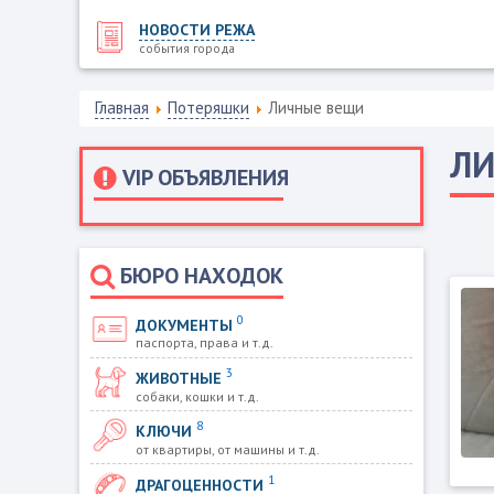
НОВОСТИ РЕЖА
события города
Главная
Потеряшки
Личные вещи
ЛИ
VIP ОБЪЯВЛЕНИЯ
БЮРО НАХОДОК
0
ДОКУМЕНТЫ
паспорта, права и т.д.
3
ЖИВОТНЫЕ
собаки, кошки и т.д.
8
КЛЮЧИ
от квартиры, от машины и т.д.
1
ДРАГОЦЕННОСТИ