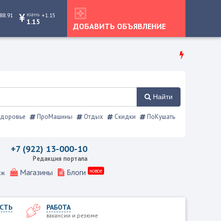
юань
88.91
+1.15
1.15
ДОБАВИТЬ ОБЪЯВЛЕНИЕ
Найти
доровье
ПроМашины
Отдых
Скидки
ПоКушать
вской справочник
+7 (922) 13-000-10
Редакция портала
Магазины
Блоги
новое
еж
СТЬ
РАБОТА
вакансии и резюме