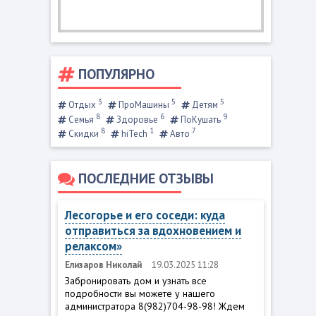
ПОПУЛЯРНО
3
5
5
Отдых
ПроМашины
Детям
8
6
9
Семья
Здоровье
ПоКушать
8
1
7
Скидки
hiTech
Авто
ПОСЛЕДНИЕ ОТЗЫВЫ
Лесогорье и его соседи: куда
отправиться за вдохновением и
релаксом»
Елизаров Николай
19.03.2025 11:28
Забронировать дом и узнать все
подробности вы можете у нашего
администратора 8(982)704-98-98! Ждем