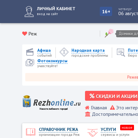
ЛИЧНЫЙ КАБИНЕТ
четверг
16+
06 авгус
вход на сайт
Реж
Домики для
Афиша
Народная карта
Поте
событий
городские проблемы
бюро 
Фотоконкурсы
учавствуйте!
Режевской 
СКИДКИ И АКЦИИ
Главная
Это интер
Достопримечательно
новое
СПРАВОЧНИК РЕЖА
УСЛУГИ
организации города Реж
сервисы и услуги