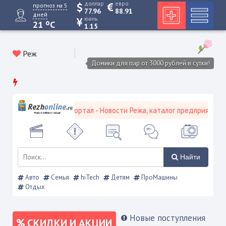
доллар
евро
прогноз на 5
77.96
88.91
дней
юань
o
21
C
1.15
Реж
Домики для пар от 3000 рублей в сутки!
евской городской портал - Новости Режа, каталог предприятий, об
Найти
Авто
Семья
hiTech
Детям
ПроМашины
Отдых
Новые поступления
СКИДКИ И АКЦИИ