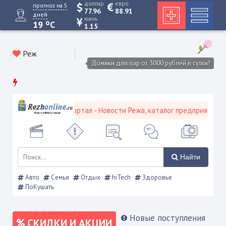
доллар
евро
прогноз на 5
77.96
88.91
дней
юань
o
19
C
1.15
Реж
Домики для пар от 3000 рублей в сутки!
евской городской портал - Новости Режа, каталог предприятий, об
Найти
Авто
Семья
Отдых
hiTech
Здоровье
ПоКушать
Новые поступления
СКИДКИ И АКЦИИ