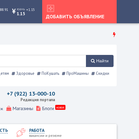
юань
88.91
+1.15
1.15
ДОБАВИТЬ ОБЪЯВЛЕНИЕ
Найти
етям
Здоровье
ПоКушать
ПроМашины
Скидки
, Режевской справочник
+7 (922) 13-000-10
Редакция портала
Магазины
Блоги
новое
еж
СТЬ
РАБОТА
вакансии и резюме