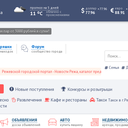
прогноз на 5 дней
доллар
евро
+77.96
+
o
та
облачно с
11
C
77.96
88.91
прояснениями
 пар от 3000 рублей в сутки!
ряшки
Форум
находок
сообщество города
Семья
Д
вской городской портал - Новости Режа, каталог предприятий, объявления
Новые поступления
Конкурсы и розыгрыши
есно
Развлечения
Кафе и рестораны
Такси
Такси в г.Р
сти
ОБЪЯВЛЕНИЯ
АВТО
НЕДВИЖИМО
доска объявлений
купить машину
аренда, продажа