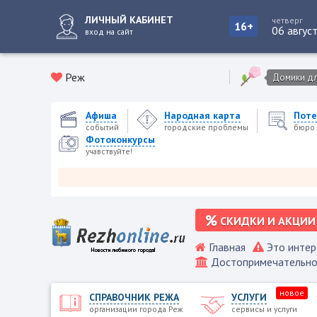
ЛИЧНЫЙ КАБИНЕТ
четверг
16+
06 авгус
вход на сайт
Реж
Домики для
Афиша
Народная карта
Поте
событий
городские проблемы
бюро 
Фотоконкурсы
учавствуйте!
Реже
СКИДКИ И АКЦИИ
Главная
Это интер
Достопримечательно
новое
СПРАВОЧНИК РЕЖА
УСЛУГИ
организации города Реж
сервисы и услуги