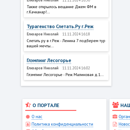
Елизаров Николай
11.11.2024 16:30
Также открылось вещание Джем ФМ в
г.Качканар!...
Турагенство Слетать.Ру г.Реж
Елизаров Николай
11.11.2024 16:18
Слетать ру в г.Реж - Ленина 7 подберем тур
вашей мечты...
Глэмпинг Лесогорье
Елизаров Николай
11.11.2024 16:02
Глэмпинг Лесогорье - Реж Малиновая д.1...
О ПОРТАЛЕ
НА
О нас
Орган
Политика конфиденциальности
Новос