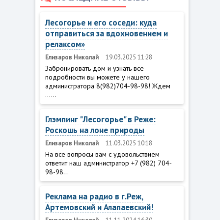
Лесогорье и его соседи: куда
отправиться за вдохновением и
релаксом»
Елизаров Николай
19.03.2025 11:28
Забронировать дом и узнать все
подробности вы можете у нашего
администратора 8(982)704-98-98! Ждем
......
Глэмпинг "Лесогорье" в Реже:
Роскошь на лоне природы
Елизаров Николай
11.03.2025 10:18
На все вопросы вам с удовольствием
ответит наш администратор +7 (982) 704-
98-98...
Реклама на радио в г.Реж,
Артемовский и Алапаевский!