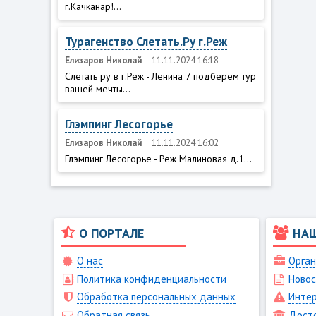
г.Качканар!...
Турагенство Слетать.Ру г.Реж
Елизаров Николай
11.11.2024 16:18
Слетать ру в г.Реж - Ленина 7 подберем тур
вашей мечты...
Глэмпинг Лесогорье
Елизаров Николай
11.11.2024 16:02
Глэмпинг Лесогорье - Реж Малиновая д.1...
О ПОРТАЛЕ
НА
О нас
Орган
Политика конфиденциальности
Новос
Обработка персональных данных
Интер
Обратная связь
Дост