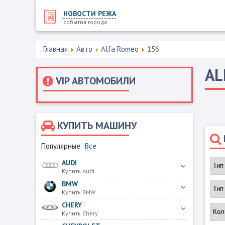
НОВОСТИ РЕЖА
события города
Главная
Авто
Alfa Romeo
156
AL
VIP АВТОМОБИЛИ
КУПИТЬ МАШИНУ
Популярные
Все
AUDI
Купить Audi
BMW
Купить BMW
CHERY
Купить Chery