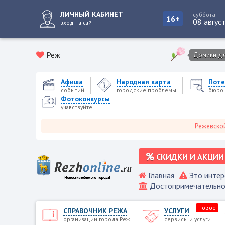
ЛИЧНЫЙ КАБИНЕТ
суббота
16+
08 авгус
вход на сайт
Реж
Домики для
Афиша
Народная карта
Поте
событий
городские проблемы
бюро 
Фотоконкурсы
учавствуйте!
Режевской городс
СКИДКИ И АКЦИИ
Главная
Это интер
Достопримечательно
новое
СПРАВОЧНИК РЕЖА
УСЛУГИ
организации города Реж
сервисы и услуги