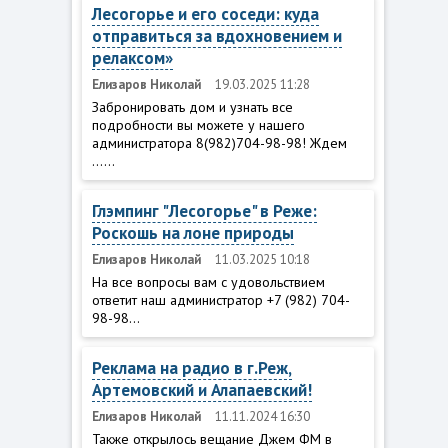
Лесогорье и его соседи: куда
отправиться за вдохновением и
релаксом»
Елизаров Николай
19.03.2025 11:28
Забронировать дом и узнать все
подробности вы можете у нашего
администратора 8(982)704-98-98! Ждем
......
Глэмпинг "Лесогорье" в Реже:
Роскошь на лоне природы
Елизаров Николай
11.03.2025 10:18
На все вопросы вам с удовольствием
ответит наш администратор +7 (982) 704-
98-98...
Реклама на радио в г.Реж,
Артемовский и Алапаевский!
Елизаров Николай
11.11.2024 16:30
Также открылось вещание Джем ФМ в