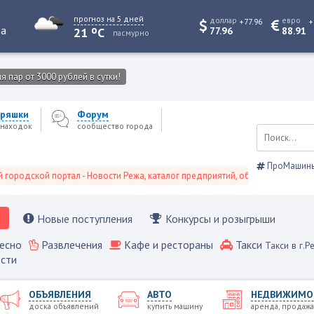
прогноз на 5 дней
доллар
евро
+77.96
+
o
та
21
C
77.96
88.91
пасмурно
 пар от 3000 рублей в сутки!
ряшки
Форум
находок
сообщество города
ПроМашин
кой портал - Новости Режа, каталог предприятий, объявления, Режевской 
Новые поступления
Конкурсы и розыгрыши
есно
Развлечения
Кафе и рестораны
Такси
Такси в г.Р
сти
ОБЪЯВЛЕНИЯ
АВТО
НЕДВИЖИМО
доска объявлений
купить машину
аренда, продажа