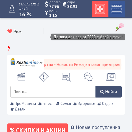
доллар
евро
прогноз на 5
77.96
88.91
дней
юань
o
16
C
1.15
Реж
Домики для пар от 3000 рублей в сутки!
вской городской портал - Новости Режа, каталог предприятий, объ
Найти
ПроМашины
hiTech
Семья
Здоровье
Отдых
Детям
Новые поступления
СКИДКИ И АКЦИИ