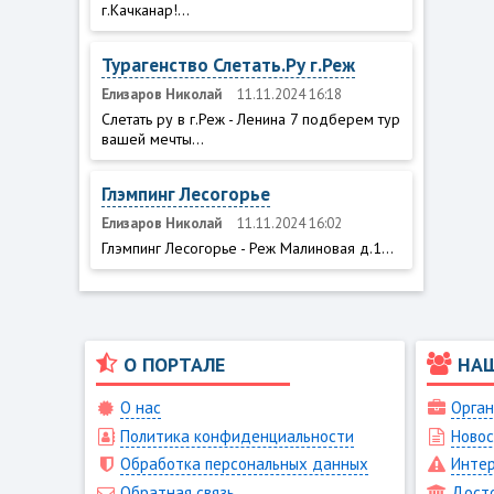
г.Качканар!...
Турагенство Слетать.Ру г.Реж
Елизаров Николай
11.11.2024 16:18
Слетать ру в г.Реж - Ленина 7 подберем тур
вашей мечты...
Глэмпинг Лесогорье
Елизаров Николай
11.11.2024 16:02
Глэмпинг Лесогорье - Реж Малиновая д.1...
О ПОРТАЛЕ
НА
О нас
Орган
Политика конфиденциальности
Новос
Обработка персональных данных
Интер
Обратная связь
Дост