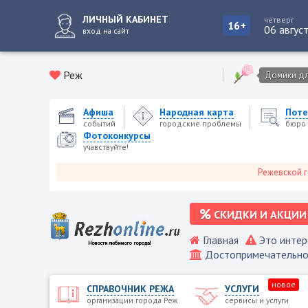
ЛИЧНЫЙ КАБИНЕТ
четверг
16+
06 авгус
вход на сайт
Реж
Домики для
Афиша
Народная карта
Поте
событий
городские проблемы
бюро 
Фотоконкурсы
учавствуйте!
Режевской городско
СКИДКИ И АКЦИИ
Главная
Это интер
Достопримечательно
новое
СПРАВОЧНИК РЕЖА
УСЛУГИ
организации города Реж
сервисы и услуги