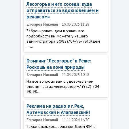
Лесогорье и его соседи: куда
отправиться за вдохновением и
релаксом»
Елизаров Николай
19.03.2025 11:28
Забронировать дом и узнать все
подробности вы можете у нашего
администратора 8(982)704-98-98! Ждем
......
Глэмпинг "Лесогорье" в Реже:
Роскошь на лоне природы
Елизаров Николай
11.03.2025 10:18
На все вопросы вам с удовольствием
ответит наш администратор +7 (982) 704-
98-98...
Реклама на радио в г.Реж,
Артемовский и Алапаевский!
Елизаров Николай
11.11.2024 16:30
Также открылось вещание Джем ФМ в