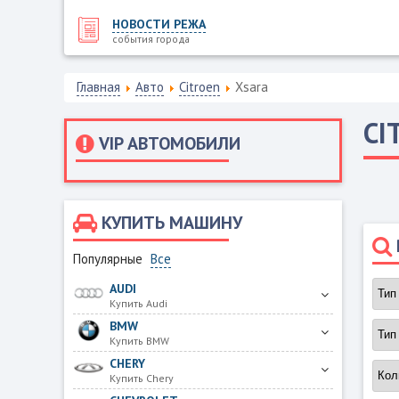
НОВОСТИ РЕЖА
события города
Главная
Авто
Citroen
Xsara
CI
VIP АВТОМОБИЛИ
КУПИТЬ МАШИНУ
Популярные
Все
AUDI
Купить Audi
BMW
Купить BMW
CHERY
Купить Chery