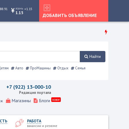
юань
88.91
+1.15
1.15
ДОБАВИТЬ ОБЪЯВЛЕНИЕ
Найти
етям
Авто
ПроМашины
Отдых
Семья
равочник
+7 (922) 13-000-10
Редакция портала
Магазины
Блоги
новое
еж
СТЬ
РАБОТА
вакансии и резюме