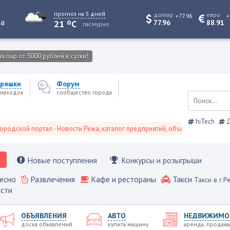
прогноз на 5 дней
доллар
евро
+77.96
+
o
та
21
C
77.96
88.91
пасмурно
 пар от 3000 рублей в сутки!
ряшки
Форум
находок
сообщество города
hiTech
Д
й портал - Новости Режа, каталог предприятий, объявления, Режевской сп
Новые поступления
Конкурсы и розыгрыши
есно
Развлечения
Кафе и рестораны
Такси
Такси в г.Р
сти
ОБЪЯВЛЕНИЯ
АВТО
НЕДВИЖИМО
доска объявлений
купить машину
аренда, продажа