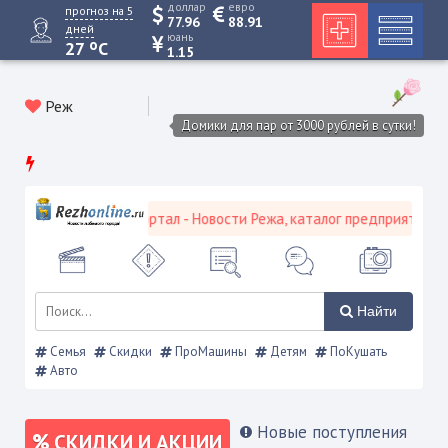
доллар
евро
прогноз на 5
77.96
88.91
дней
юань
o
27
C
1.15
Реж
Домики для пар от 3000 рублей в сутки!
вской городской портал - Новости Режа, каталог предприятий, объ
Найти
Семья
Скидки
ПроМашины
Детям
ПоКушать
Авто
Новые поступления
СКИДКИ И АКЦИИ