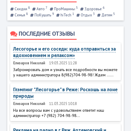
8
7
5
6
Скидки
Авто
ПроМашины
Здоровье
8
9
1
3
5
Семья
ПоКушать
hiTech
Отдых
Детям
ПОСЛЕДНИЕ ОТЗЫВЫ
Лесогорье и его соседи: куда отправиться за
вдохновением и релаксом»
Елизаров Николай
19.03.2025 11:28
Забронировать дом и узнать все подробности вы можете
у нашего администратора 8(982)704-98-98! Ждем ......
Глэмпинг "Лесогорье" в Реже: Роскошь на лоне
природы
Елизаров Николай
11.03.2025 10:18
На все вопросы вам с удовольствием ответит наш
администратор +7 (982) 704-98-98...
Реклама на радио в г.Реж, Артемовский и