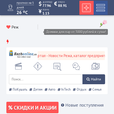
доллар
евро
прогноз на 5
77.96
88.91
дней
юань
o
26
C
1.15
Реж
Домики для пар от 3000 рублей в сутки!
евской городской портал - Новости Режа, каталог предприятий, об
Найти
ПоКушать
Детям
Авто
hiTech
Отдых
Семья
Новые поступления
СКИДКИ И АКЦИИ