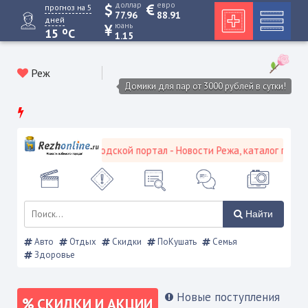
доллар
евро
прогноз на 5
77.96
88.91
дней
юань
o
15
C
1.15
Реж
Домики для пар от 3000 рублей в сутки!
Режевской городской портал - Новости Режа, каталог предпри
Найти
Авто
Отдых
Скидки
ПоКушать
Семья
Здоровье
Новые поступления
СКИДКИ И АКЦИИ