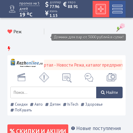
доллар
евро
прогноз на 5
77.96
88.91
дней
юань
o
19
C
1.15
Реж
Домики для пар от 3000 рублей в сутки!
вской городской портал - Новости Режа, каталог предприятий, объ
Найти
Скидки
Авто
Детям
hiTech
Здоровье
ПоКушать
Новые поступления
СКИДКИ И АКЦИИ