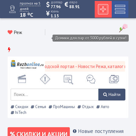
доллар
евро
прогноз на 5
77.96
88.91
дней
юань
o
18
C
1.15
Реж
Домики для пар от 3000 рублей в сутки!
Режевской городской портал - Новости Режа, каталог предпри
Найти
Скидки
Семья
ПроМашины
Отдых
Авто
hiTech
Новые поступления
СКИДКИ И АКЦИИ