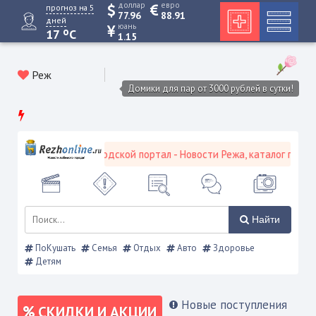
доллар
евро
прогноз на 5
77.96
88.91
дней
юань
o
17
C
1.15
Реж
Домики для пар от 3000 рублей в сутки!
Режевской городской портал - Новости Режа, каталог предпри
Найти
ПоКушать
Семья
Отдых
Авто
Здоровье
Детям
Новые поступления
СКИДКИ И АКЦИИ