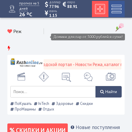
доллар
евро
прогноз на 5
77.96
88.91
дней
юань
o
26
C
1.15
Реж
Домики для пар от 3000 рублей в сутки!
Режевской городской портал - Новости Режа, каталог предпри
Найти
ПоКушать
hiTech
Здоровье
Скидки
ПроМашины
Отдых
Новые поступления
СКИДКИ И АКЦИИ