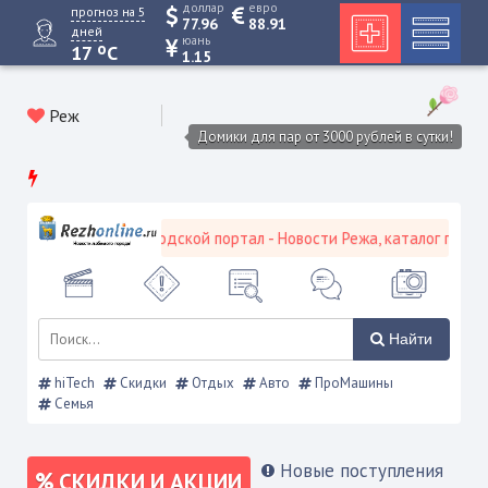
доллар
евро
прогноз на 5
77.96
88.91
дней
юань
o
17
C
1.15
Реж
Домики для пар от 3000 рублей в сутки!
Режевской городской портал - Новости Режа, каталог предпри
Найти
hiTech
Скидки
Отдых
Авто
ПроМашины
Семья
Новые поступления
СКИДКИ И АКЦИИ