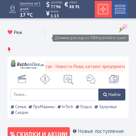
доллар
евро
прогноз на 5
77.96
88.91
дней
юань
o
17
C
1.15
Реж
Домики для пар от 3000 рублей в сутки!
ской городской портал - Новости Режа, каталог предприятий, объя
Найти
Семья
ПроМашины
hiTech
Отдых
Здоровье
Скидки
Новые поступления
СКИДКИ И АКЦИИ