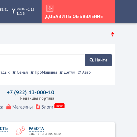
юань
88.91
+1.15
1.15
ДОБАВИТЬ ОБЪЯВЛЕНИЕ
Найти
тдых
Семья
ПроМашины
Детям
Авто
правочник
+7 (922) 13-000-10
Редакция портала
Магазины
Блоги
новое
еж
СТЬ
РАБОТА
вакансии и резюме