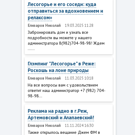
Лесогорье и его соседи: куда
отправиться за вдохновением и
релаксом»
Елизаров Николай
19.03.2025 11:28
Забронировать дом и узнать все
подробности вы можете у нашего
администратора 8(982)704-98-98! Ждем
......
Глэмпинг "Лесогорье" в Реже:
Роскошь на лоне природы
Елизаров Николай
11.03.2025 10:18
На все вопросы вам с удовольствием
ответит наш администратор +7 (982) 704-
98-98...
Реклама на радио в г.Реж,
Артемовский и Алапаевский!
Елизаров Николай
11.11.2024 16:30
Также открылось вещание Джем ФМ в