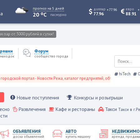
прогноз на 5 дней
доллар
евро
+77.96
+
o
та
20
C
77.96
88.91
пасмурно
 пар от 3000 рублей в сутки!
ряшки
Форум
находок
сообщество города
hiTech
О
ой портал - Новости Режа, каталог предприятий, объявления, Режевской с
Новые поступления
Конкурсы и розыгрыши
есно
Развлечения
Кафе и рестораны
Такси
Такси в г.Р
сти
ОБЪЯВЛЕНИЯ
АВТО
НЕДВИЖИМО
доска объявлений
купить машину
аренда, продажа