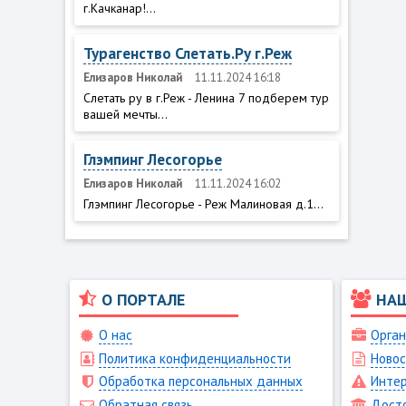
г.Качканар!...
Турагенство Слетать.Ру г.Реж
Елизаров Николай
11.11.2024 16:18
Слетать ру в г.Реж - Ленина 7 подберем тур
вашей мечты...
Глэмпинг Лесогорье
Елизаров Николай
11.11.2024 16:02
Глэмпинг Лесогорье - Реж Малиновая д.1...
О ПОРТАЛЕ
НА
О нас
Орган
Политика конфиденциальности
Новос
Обработка персональных данных
Интер
Обратная связь
Дост