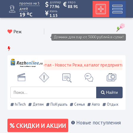
доллар
евро
прогноз на 5
77.96
88.91
дней
юань
o
19
C
1.15
Реж
Домики для пар от 3000 рублей в сутки!
ской городской портал - Новости Режа, каталог предприятий, объя
Найти
hiTech
Детям
ПоКушать
Семья
Авто
Отдых
Новые поступления
СКИДКИ И АКЦИИ