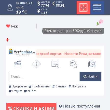
доллар
евро
прогноз на 5
77.96
88.91
дней
юань
o
19
C
1.15
Реж
Домики для пар от 3000 рублей в сутки!
Режевской городской портал - Новости Режа, каталог предпр
Найти
Здоровье
ПроМашины
Скидки
ПоКушать
Отдых
hiTech
Новые поступления
СКИДКИ И АКЦИИ