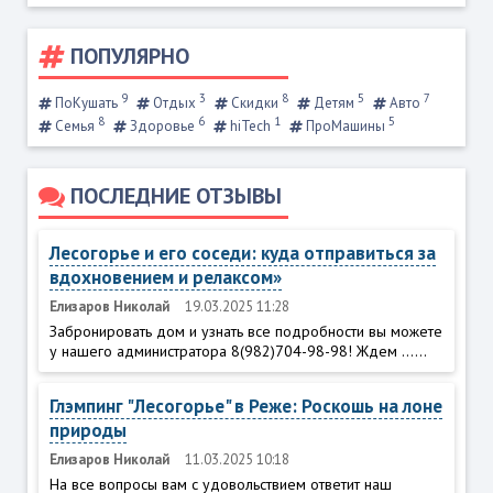
ПОПУЛЯРНО
9
3
8
5
7
ПоКушать
Отдых
Скидки
Детям
Авто
8
6
1
5
Семья
Здоровье
hiTech
ПроМашины
ПОСЛЕДНИЕ ОТЗЫВЫ
Лесогорье и его соседи: куда отправиться за
вдохновением и релаксом»
Елизаров Николай
19.03.2025 11:28
Забронировать дом и узнать все подробности вы можете
у нашего администратора 8(982)704-98-98! Ждем ......
Глэмпинг "Лесогорье" в Реже: Роскошь на лоне
природы
Елизаров Николай
11.03.2025 10:18
На все вопросы вам с удовольствием ответит наш