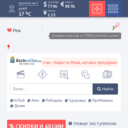
доллар
евро
прогноз на 5
77.96
88.91
дней
юань
o
17
C
1.15
Реж
Домики для пар от 3000 рублей в сутки!
вской городской портал - Новости Режа, каталог предприятий, объя
Найти
hiTech
Авто
ПоКушать
Здоровье
ПроМашины
Детям
Новые поступления
СКИДКИ И АКЦИИ