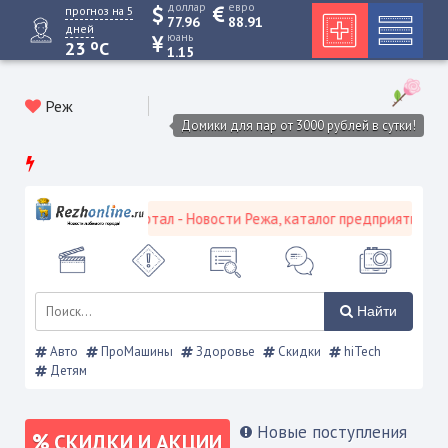
доллар
евро
прогноз на 5
77.96
88.91
дней
юань
o
23
C
1.15
Реж
Домики для пар от 3000 рублей в сутки!
вской городской портал - Новости Режа, каталог предприятий, объ
Найти
Авто
ПроМашины
Здоровье
Скидки
hiTech
Детям
Новые поступления
СКИДКИ И АКЦИИ