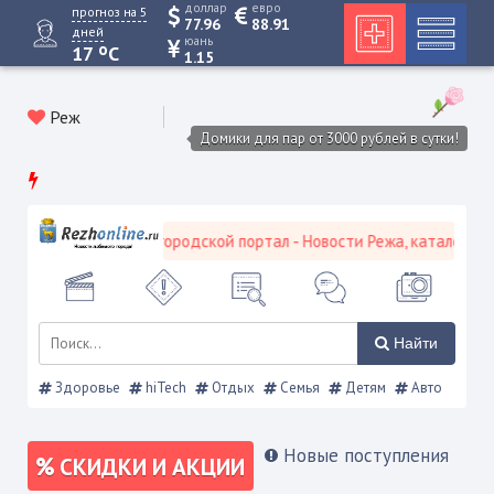
доллар
евро
прогноз на 5
77.96
88.91
дней
юань
o
17
C
1.15
Реж
Домики для пар от 3000 рублей в сутки!
Режевской городской портал - Новости Режа, каталог пред
Найти
Здоровье
hiTech
Отдых
Семья
Детям
Авто
Новые поступления
СКИДКИ И АКЦИИ