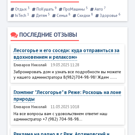
3
9
5
7
Отдых
ПоКушать
ПроМашины
Авто
1
5
8
8
6
hiTech
Детям
Семья
Скидки
Здоровье
ПОСЛЕДНИЕ ОТЗЫВЫ
Лесогорье и его соседи: куда отправиться за
вдохновением и релаксом»
Елизаров Николай
19.03.2025 11:28
Забронировать дом и узнать все подробности вы можете
у нашего администратора 8(982)704-98-98! Ждем ......
Глэмпинг "Лесогорье" в Реже: Роскошь на лоне
природы
Елизаров Николай
11.03.2025 10:18
На все вопросы вам с удовольствием ответит наш
администратор +7 (982) 704-98-98...
Реклама на радио в г.Реж, Артемовский и