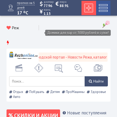
доллар
евро
прогноз на 5
77.96
88.91
дней
юань
o
17
C
1.15
Реж
Домики для пар от 3000 рублей в сутки!
Режевской городской портал - Новости Режа, каталог предпр
Найти
Отдых
ПоКушать
Детям
ПроМашины
Здоровье
Авто
Новые поступления
СКИДКИ И АКЦИИ