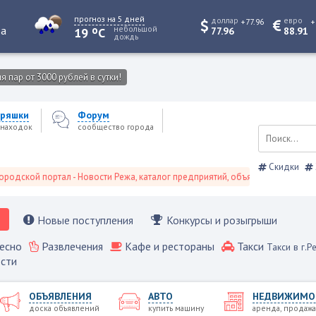
прогноз на 5 дней
доллар
евро
+77.96
+
o
та
небольшой
19
C
77.96
88.91
дождь
 пар от 3000 рублей в сутки!
ряшки
Форум
находок
сообщество города
Скидки
 портал - Новости Режа, каталог предприятий, объявления, Режевской спр
Новые поступления
Конкурсы и розыгрыши
есно
Развлечения
Кафе и рестораны
Такси
Такси в г.Р
сти
ОБЪЯВЛЕНИЯ
АВТО
НЕДВИЖИМО
доска объявлений
купить машину
аренда, продажа