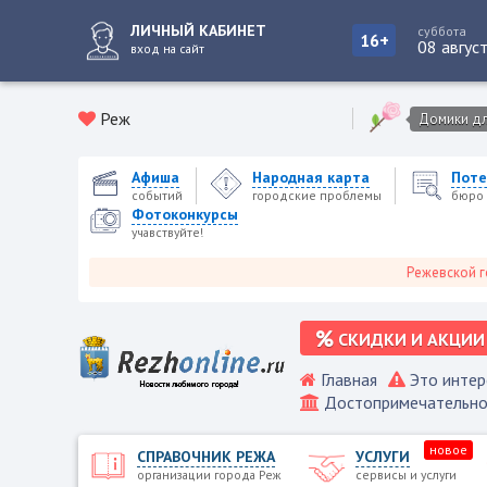
ЛИЧНЫЙ КАБИНЕТ
суббота
16+
08 авгус
вход на сайт
Реж
Домики для
Афиша
Народная карта
Поте
событий
городские проблемы
бюро 
Фотоконкурсы
учавствуйте!
Режевской городской
СКИДКИ И АКЦИИ
Главная
Это интер
Достопримечательно
новое
СПРАВОЧНИК РЕЖА
УСЛУГИ
организации города Реж
сервисы и услуги