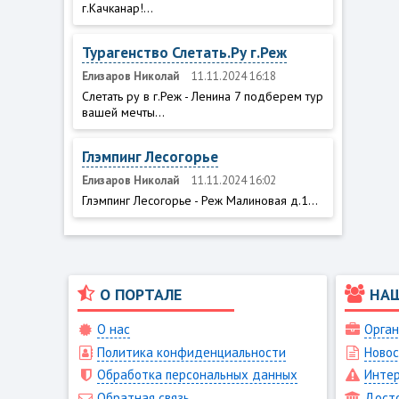
г.Качканар!...
Турагенство Слетать.Ру г.Реж
Елизаров Николай
11.11.2024 16:18
Слетать ру в г.Реж - Ленина 7 подберем тур
вашей мечты...
Глэмпинг Лесогорье
Елизаров Николай
11.11.2024 16:02
Глэмпинг Лесогорье - Реж Малиновая д.1...
О ПОРТАЛЕ
НА
О нас
Орган
Политика конфиденциальности
Новос
Обработка персональных данных
Интер
Обратная связь
Дост