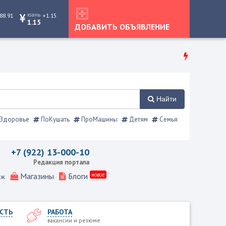
юань
88.91
+1.15
1.15
ДОБАВИТЬ ОБЪЯВЛЕНИЕ
Найти
Здоровье
ПоКушать
ПроМашины
Детям
Семья
авочник
+7 (922) 13-000-10
Редакция портала
Магазины
Блоги
новое
еж
СТЬ
РАБОТА
вакансии и резюме