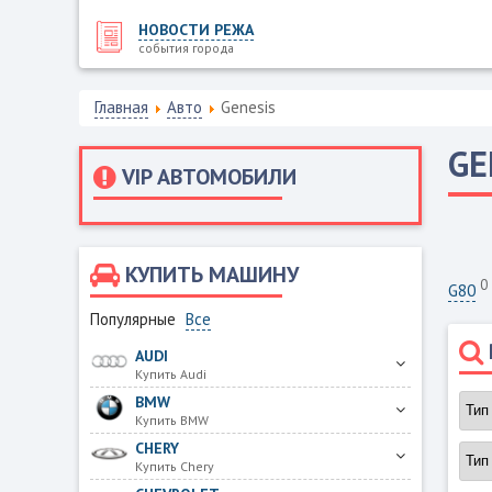
НОВОСТИ РЕЖА
события города
Главная
Авто
Genesis
GE
VIP АВТОМОБИЛИ
КУПИТЬ МАШИНУ
0
G80
Популярные
Все
AUDI
Купить Audi
BMW
Купить BMW
CHERY
Купить Chery