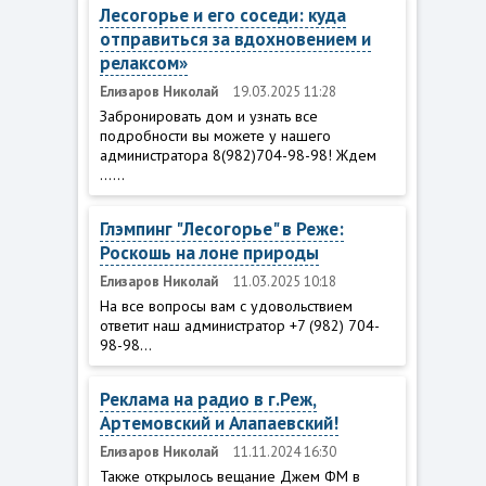
Лесогорье и его соседи: куда
отправиться за вдохновением и
релаксом»
Елизаров Николай
19.03.2025 11:28
Забронировать дом и узнать все
подробности вы можете у нашего
администратора 8(982)704-98-98! Ждем
......
Глэмпинг "Лесогорье" в Реже:
Роскошь на лоне природы
Елизаров Николай
11.03.2025 10:18
На все вопросы вам с удовольствием
ответит наш администратор +7 (982) 704-
98-98...
Реклама на радио в г.Реж,
Артемовский и Алапаевский!
Елизаров Николай
11.11.2024 16:30
Также открылось вещание Джем ФМ в