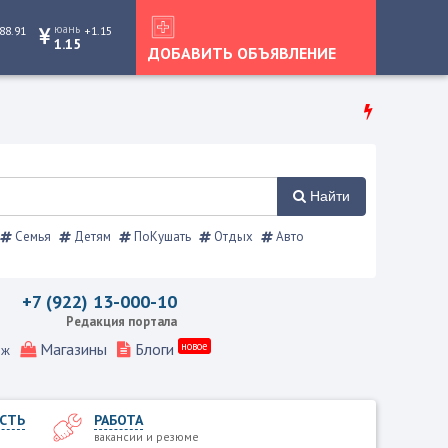
юань
88.91
+1.15
1.15
ДОБАВИТЬ ОБЪЯВЛЕНИЕ
Найти
Семья
Детям
ПоКушать
Отдых
Авто
справочник
+7 (922) 13-000-10
Редакция портала
Магазины
Блоги
новое
еж
СТЬ
РАБОТА
вакансии и резюме