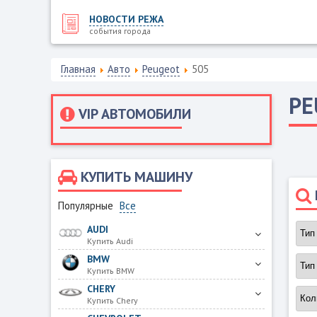
НОВОСТИ РЕЖА
события города
Главная
Авто
Peugeot
505
PE
VIP АВТОМОБИЛИ
КУПИТЬ МАШИНУ
Популярные
Все
AUDI
Купить Audi
BMW
Купить BMW
CHERY
Купить Chery