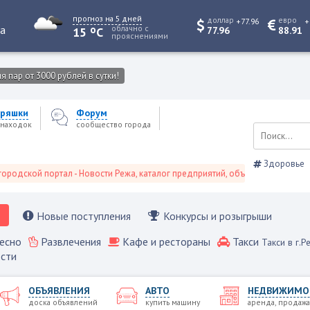
прогноз на 5 дней
доллар
евро
+77.96
+
o
та
облачно с
15
C
77.96
88.91
прояснениями
 пар от 3000 рублей в сутки!
ряшки
Форум
находок
сообщество города
Здоровье
кой портал - Новости Режа, каталог предприятий, объявления, Режевской 
Новые поступления
Конкурсы и розыгрыши
есно
Развлечения
Кафе и рестораны
Такси
Такси в г.Р
сти
ОБЪЯВЛЕНИЯ
АВТО
НЕДВИЖИМО
доска объявлений
купить машину
аренда, продажа