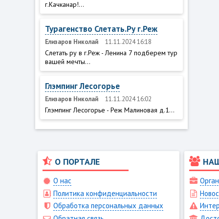
г.Качканар!...
Турагенство Слетать.Ру г.Реж
Елизаров Николай
11.11.2024 16:18
Слетать ру в г.Реж - Ленина 7 подберем тур
вашей мечты...
Глэмпинг Лесогорье
Елизаров Николай
11.11.2024 16:02
Глэмпинг Лесогорье - Реж Малиновая д.1...
О ПОРТАЛЕ
НА
О нас
Орган
Политика конфиденциальности
Новос
Обработка персональных данных
Интер
Обратная связь
Дост