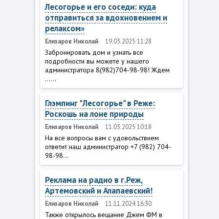
Лесогорье и его соседи: куда
отправиться за вдохновением и
релаксом»
Елизаров Николай
19.03.2025 11:28
Забронировать дом и узнать все
подробности вы можете у нашего
администратора 8(982)704-98-98! Ждем
......
Глэмпинг "Лесогорье" в Реже:
Роскошь на лоне природы
Елизаров Николай
11.03.2025 10:18
На все вопросы вам с удовольствием
ответит наш администратор +7 (982) 704-
98-98...
Реклама на радио в г.Реж,
Артемовский и Алапаевский!
Елизаров Николай
11.11.2024 16:30
Также открылось вещание Джем ФМ в