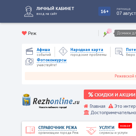
ЛИЧНЫЙ КАБИНЕТ
пятница
16+
07 авгус
вход на сайт
Реж
Домики для
Афиша
Народная карта
Поте
событий
городские проблемы
бюро 
Фотоконкурсы
учавствуйте!
Режевской городс
СКИДКИ И АКЦИИ
Главная
Это интер
Достопримечательно
новое
СПРАВОЧНИК РЕЖА
УСЛУГИ
организации города Реж
сервисы и услуги