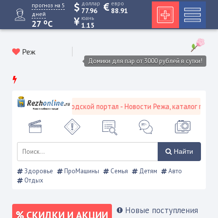
доллар
евро
прогноз на 5
77.96
88.91
дней
юань
o
27
C
1.15
Реж
Домики для пар от 3000 рублей в сутки!
Режевской городской портал - Новости Режа, каталог предпри
Найти
Здоровье
ПроМашины
Семья
Детям
Авто
Отдых
Новые поступления
СКИДКИ И АКЦИИ