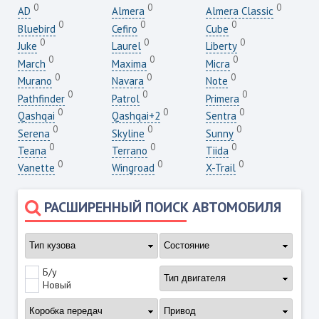
0
0
0
AD
Almera
Almera Classic
0
0
0
Bluebird
Cefiro
Cube
0
0
0
Juke
Laurel
Liberty
0
0
0
March
Maxima
Micra
0
0
0
Murano
Navara
Note
0
0
0
Pathfinder
Patrol
Primera
0
0
0
Qashqai
Qashqai+2
Sentra
0
0
0
Serena
Skyline
Sunny
0
0
0
Teana
Terrano
Tiida
0
0
0
Vanette
Wingroad
X-Trail
РАСШИРЕННЫЙ ПОИСК АВТОМОБИЛЯ
Б/у
Новый