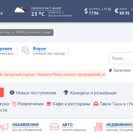
прогноз на 5 дней
доллар
евро
+77.96
+
o
та
облачно с
23
C
77.96
88.91
прояснениями
 пар от 3000 рублей в сутки!
ряшки
Форум
находок
сообщество города
Здоровье
кой портал - Новости Режа, каталог предприятий, объявления, Режевской 
Новые поступления
Конкурсы и розыгрыши
есно
Развлечения
Кафе и рестораны
Такси
Такси в г.Р
сти
ОБЪЯВЛЕНИЯ
АВТО
НЕДВИЖИМО
доска объявлений
купить машину
аренда, продажа