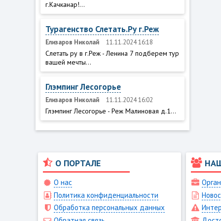
г.Качканар!...
Турагенство Слетать.Ру г.Реж
Елизаров Николай
11.11.2024 16:18
Слетать ру в г.Реж - Ленина 7 подберем тур
вашей мечты...
Глэмпинг Лесогорье
Елизаров Николай
11.11.2024 16:02
Глэмпинг Лесогорье - Реж Малиновая д.1...
О ПОРТАЛЕ
НА
О нас
Орган
Политика конфиденциальности
Новос
Обработка персональных данных
Интер
Обратная связь
Дост