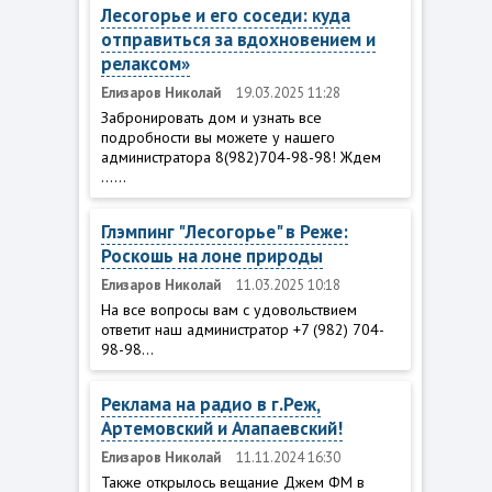
Лесогорье и его соседи: куда
отправиться за вдохновением и
релаксом»
Елизаров Николай
19.03.2025 11:28
Забронировать дом и узнать все
подробности вы можете у нашего
администратора 8(982)704-98-98! Ждем
......
Глэмпинг "Лесогорье" в Реже:
Роскошь на лоне природы
Елизаров Николай
11.03.2025 10:18
На все вопросы вам с удовольствием
ответит наш администратор +7 (982) 704-
98-98...
Реклама на радио в г.Реж,
Артемовский и Алапаевский!
Елизаров Николай
11.11.2024 16:30
Также открылось вещание Джем ФМ в