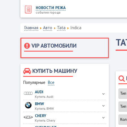
НОВОСТИ РЕЖА
события города
Главная
Авто
Tata
Indica
TA
VIP АВТОМОБИЛИ
КУПИТЬ МАШИНУ
Популярные
Все
AUDI
Купить Audi
BMW
Купить BMW
CHERY
Купить Chery