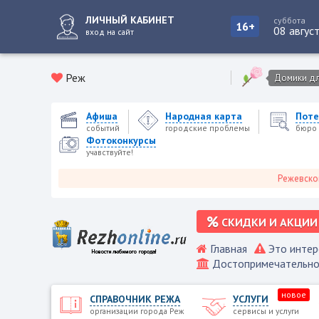
ЛИЧНЫЙ КАБИНЕТ
суббота
16+
08 авгус
вход на сайт
Реж
Домики для
Афиша
Народная карта
Поте
событий
городские проблемы
бюро 
Фотоконкурсы
учавствуйте!
Режевской городс
СКИДКИ И АКЦИИ
Главная
Это интер
Достопримечательно
новое
СПРАВОЧНИК РЕЖА
УСЛУГИ
организации города Реж
сервисы и услуги