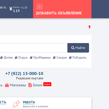
юань
88.91
+1.15
1.15
ДОБАВИТЬ ОБЪЯВЛЕНИЕ
Найти
Детям
Отдых
ПроМашины
Скидки
ПоКушать
справочник
+7 (922) 13-000-10
Редакция портала
Магазины
Блоги
новое
еж
СТЬ
РАБОТА
вакансии и резюме