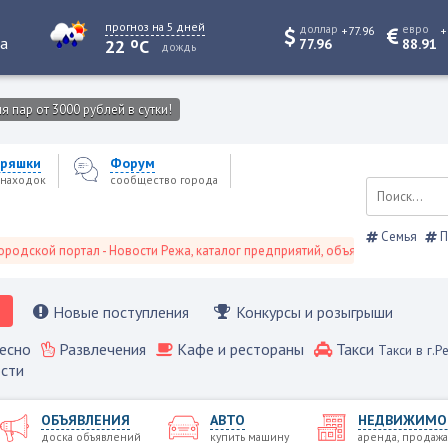
прогноз на 5 дней
доллар
евро
+77.96
+
o
та
22
C
77.96
88.91
дождь
 пар от 3000 рублей в сутки!
ряшки
Форум
находок
сообщество города
Семья
П
й портал - Новости Режа, каталог предприятий, объявления, Режевской сп
Новые поступления
Конкурсы и розыгрыши
есно
Развлечения
Кафе и рестораны
Такси
Такси в г.Р
сти
ОБЪЯВЛЕНИЯ
АВТО
НЕДВИЖИМО
доска объявлений
купить машину
аренда, продажа