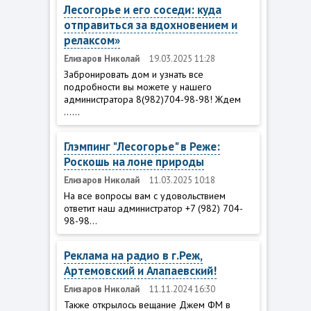
Лесогорье и его соседи: куда
отправиться за вдохновением и
релаксом»
Елизаров Николай
19.03.2025 11:28
Забронировать дом и узнать все
подробности вы можете у нашего
администратора 8(982)704-98-98! Ждем
......
Глэмпинг "Лесогорье" в Реже:
Роскошь на лоне природы
Елизаров Николай
11.03.2025 10:18
На все вопросы вам с удовольствием
ответит наш администратор +7 (982) 704-
98-98...
Реклама на радио в г.Реж,
Артемовский и Алапаевский!
Елизаров Николай
11.11.2024 16:30
Также открылось вещание Джем ФМ в