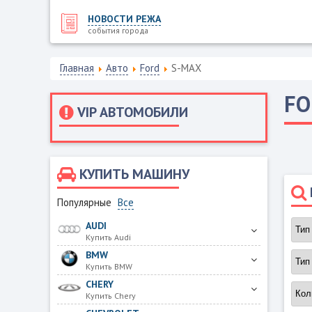
НОВОСТИ РЕЖА
события города
Главная
Авто
Ford
S-MAX
F
VIP АВТОМОБИЛИ
КУПИТЬ МАШИНУ
Популярные
Все
AUDI
Купить Audi
BMW
Купить BMW
CHERY
Купить Chery