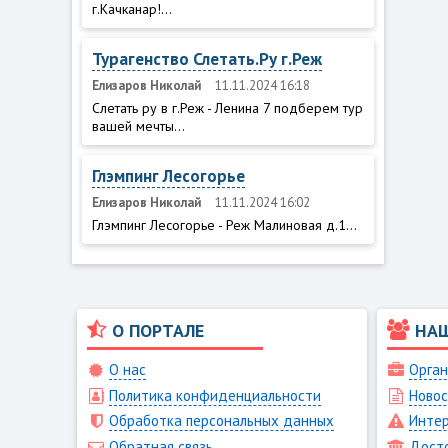
г.Качканар!...
Турагенство Слетать.Ру г.Реж
Елизаров Николай
11.11.2024 16:18
Слетать ру в г.Реж - Ленина 7 подберем тур
вашей мечты...
Глэмпинг Лесогорье
Елизаров Николай
11.11.2024 16:02
Глэмпинг Лесогорье - Реж Малиновая д.1...
О ПОРТАЛЕ
НА
О нас
Орган
Политика конфиденциальности
Новос
Обработка персональных данных
Интер
Обратная связь
Дост