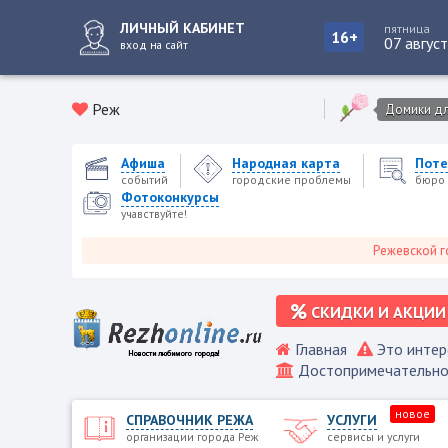
ЛИЧНЫЙ КАБИНЕТ
пятница
16+
07 авгус
вход на сайт
Реж
Домики для
Афиша
Народная карта
Поте
событий
городские проблемы
бюро 
Фотоконкурсы
учавствуйте!
Режевской городско
СКИДКИ И АКЦИИ
Главная
Это интер
Достопримечательно
новое
СПРАВОЧНИК РЕЖА
УСЛУГИ
организации города Реж
сервисы и услуги