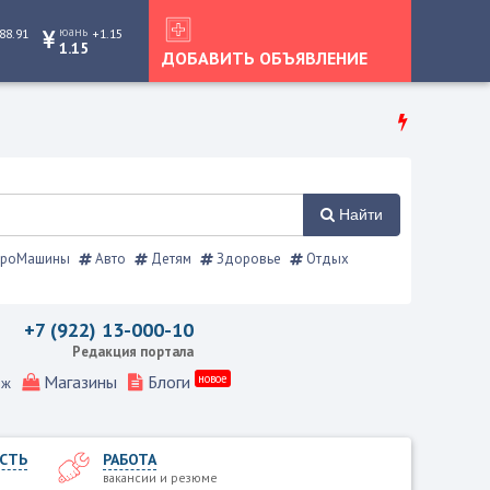
юань
88.91
+1.15
1.15
ДОБАВИТЬ ОБЪЯВЛЕНИЕ
Найти
роМашины
Авто
Детям
Здоровье
Отдых
равочник
+7 (922) 13-000-10
Редакция портала
Магазины
Блоги
новое
еж
СТЬ
РАБОТА
вакансии и резюме