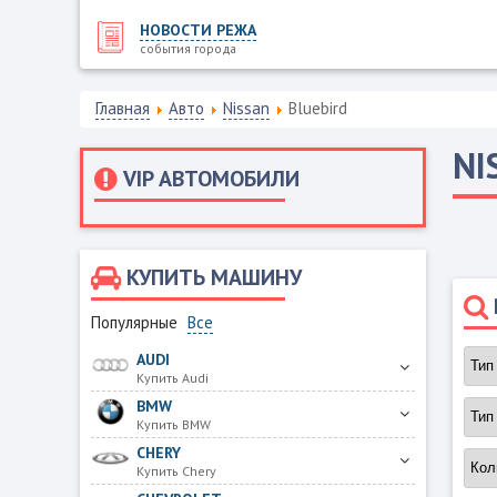
НОВОСТИ РЕЖА
события города
Главная
Авто
Nissan
Bluebird
NI
VIP АВТОМОБИЛИ
КУПИТЬ МАШИНУ
Популярные
Все
AUDI
Купить Audi
BMW
Купить BMW
CHERY
Купить Chery