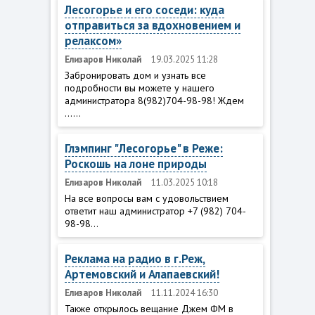
Лесогорье и его соседи: куда
отправиться за вдохновением и
релаксом»
Елизаров Николай
19.03.2025 11:28
Забронировать дом и узнать все
подробности вы можете у нашего
администратора 8(982)704-98-98! Ждем
......
Глэмпинг "Лесогорье" в Реже:
Роскошь на лоне природы
Елизаров Николай
11.03.2025 10:18
На все вопросы вам с удовольствием
ответит наш администратор +7 (982) 704-
98-98...
Реклама на радио в г.Реж,
Артемовский и Алапаевский!
Елизаров Николай
11.11.2024 16:30
Также открылось вещание Джем ФМ в