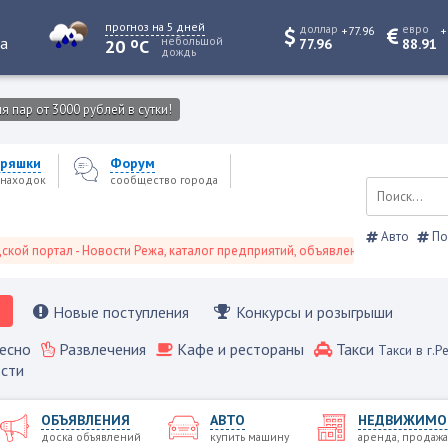
прогноз на 5 дней
доллар
евро
+77.96
+
o
та
небольшой
20
C
77.96
88.91
дождь
 пар от 3000 рублей в сутки!
ряшки
Форум
находок
сообщество города
Авто
По
ортал - Новости Режа, каталог предприятий, объявления, Режевской справ
Новые поступления
Конкурсы и розыгрыши
есно
Развлечения
Кафе и рестораны
Такси
Такси в г.Р
сти
ОБЪЯВЛЕНИЯ
АВТО
НЕДВИЖИМО
доска объявлений
купить машину
аренда, продажа