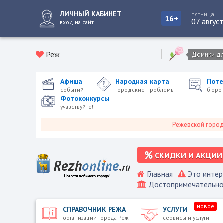
ЛИЧНЫЙ КАБИНЕТ
пятница
16+
07 авгус
вход на сайт
Реж
Домики для
Афиша
Народная карта
Поте
событий
городские проблемы
бюро 
Фотоконкурсы
учавствуйте!
Режевской городской п
СКИДКИ И АКЦИИ
Главная
Это интер
Достопримечательно
новое
СПРАВОЧНИК РЕЖА
УСЛУГИ
организации города Реж
сервисы и услуги