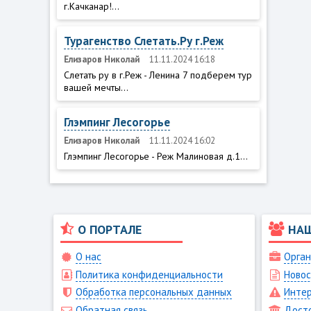
г.Качканар!...
Турагенство Слетать.Ру г.Реж
Елизаров Николай
11.11.2024 16:18
Слетать ру в г.Реж - Ленина 7 подберем тур
вашей мечты...
Глэмпинг Лесогорье
Елизаров Николай
11.11.2024 16:02
Глэмпинг Лесогорье - Реж Малиновая д.1...
О ПОРТАЛЕ
НА
О нас
Орган
Политика конфиденциальности
Новос
Обработка персональных данных
Интер
Обратная связь
Дост