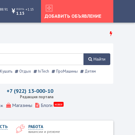
юань
88.91
+1.15
1.15
ДОБАВИТЬ ОБЪЯВЛЕНИЕ
Найти
Кушать
Отдых
hiTech
ПроМашины
Детям
очник
+7 (922) 13-000-10
Редакция портала
Магазины
Блоги
новое
еж
СТЬ
РАБОТА
вакансии и резюме