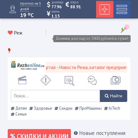
доллар
евро
прогноз на 5
77.96
88.91
дней
юань
o
19
C
1.15
Реж
Домики для пар от 3000 рублей в сутки!
вской городской портал - Новости Режа, каталог предприятий, объ
Найти
Детям
Здоровье
Скидки
ПроМашины
hiTech
Семья
Новые поступления
СКИДКИ И АКЦИИ