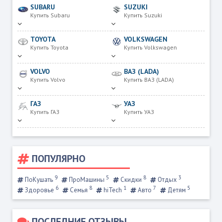
SUBARU
SUZUKI
Купить Subaru
Купить Suzuki
TOYOTA
VOLKSWAGEN
Купить Toyota
Купить Volkswagen
VOLVO
ВАЗ (LADA)
Купить Volvo
Купить ВАЗ (LADA)
ГАЗ
УАЗ
Купить ГАЗ
Купить УАЗ
ПОПУЛЯРНО
9
5
8
3
ПоКушать
ПроМашины
Скидки
Отдых
6
8
1
7
5
Здоровье
Семья
hiTech
Авто
Детям
ПОСЛЕДНИЕ ОТЗЫВЫ