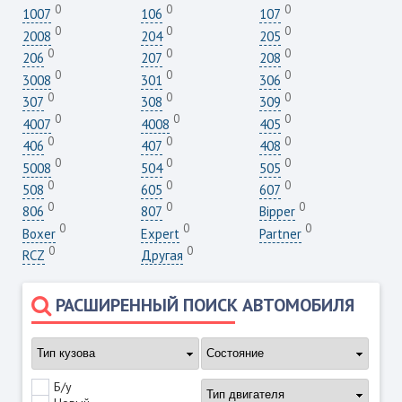
0
0
0
1007
106
107
0
0
0
2008
204
205
0
0
0
206
207
208
0
0
0
3008
301
306
0
0
0
307
308
309
0
0
0
4007
4008
405
0
0
0
406
407
408
0
0
0
5008
504
505
0
0
0
508
605
607
0
0
0
806
807
Bipper
0
0
0
Boxer
Expert
Partner
0
0
RCZ
Другая
РАСШИРЕННЫЙ ПОИСК АВТОМОБИЛЯ
Б/у