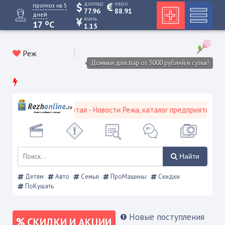
доллар
евро
прогноз на 5
77.96
88.91
дней
юань
o
17
C
1.15
Реж
Домики для пар от 3000 рублей в сутки!
ской городской портал - Новости Режа, каталог предприятий, объя
Найти
Детям
Авто
Семья
ПроМашины
Скидки
ПоКушать
Новые поступления
СКИДКИ И АКЦИИ