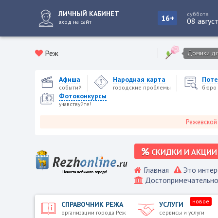
ЛИЧНЫЙ КАБИНЕТ
суббота
16+
08 авгус
вход на сайт
Реж
Домики для
Афиша
Народная карта
Поте
событий
городские проблемы
бюро 
Фотоконкурсы
учавствуйте!
Режевской город
СКИДКИ И АКЦИИ
Главная
Это интер
Достопримечательно
новое
СПРАВОЧНИК РЕЖА
УСЛУГИ
организации города Реж
сервисы и услуги