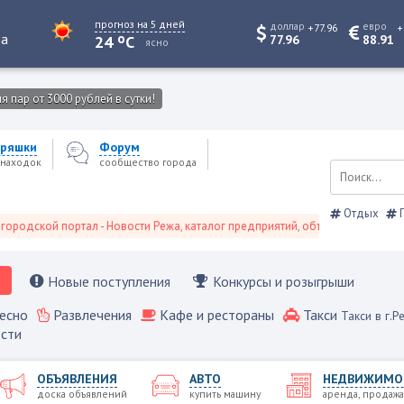
прогноз на 5 дней
доллар
евро
+77.96
+
o
та
24
C
77.96
88.91
ясно
 пар от 3000 рублей в сутки!
ряшки
Форум
находок
сообщество города
Отдых
П
ской портал - Новости Режа, каталог предприятий, объявления, Режевской 
Новые поступления
Конкурсы и розыгрыши
есно
Развлечения
Кафе и рестораны
Такси
Такси в г.Р
сти
ОБЪЯВЛЕНИЯ
АВТО
НЕДВИЖИМО
доска объявлений
купить машину
аренда, продажа