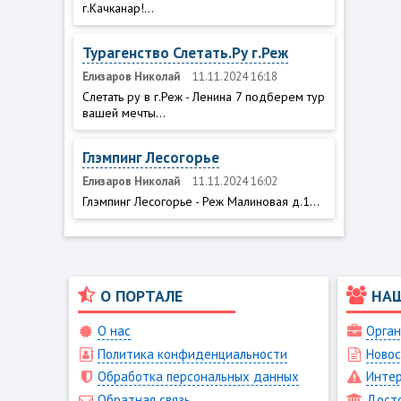
г.Качканар!...
Турагенство Слетать.Ру г.Реж
Елизаров Николай
11.11.2024 16:18
Слетать ру в г.Реж - Ленина 7 подберем тур
вашей мечты...
Глэмпинг Лесогорье
Елизаров Николай
11.11.2024 16:02
Глэмпинг Лесогорье - Реж Малиновая д.1...
О ПОРТАЛЕ
НА
О нас
Орган
Политика конфиденциальности
Новос
Обработка персональных данных
Интер
Обратная связь
Дост