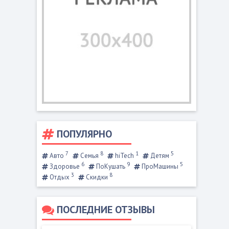
ПОПУЛЯРНО
7
8
1
5
Авто
Семья
hiTech
Детям
6
9
5
Здоровье
ПоКушать
ПроМашины
3
8
Отдых
Скидки
ПОСЛЕДНИЕ ОТЗЫВЫ