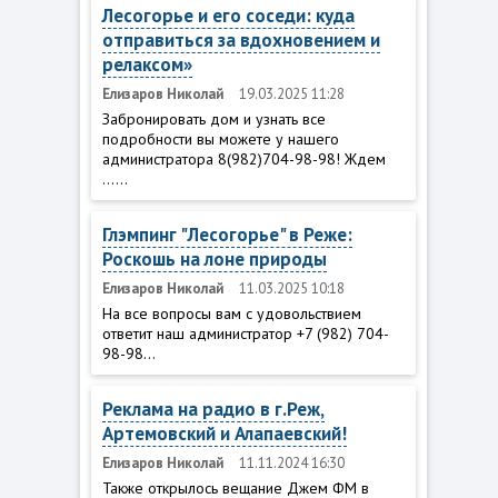
Лесогорье и его соседи: куда
отправиться за вдохновением и
релаксом»
Елизаров Николай
19.03.2025 11:28
Забронировать дом и узнать все
подробности вы можете у нашего
администратора 8(982)704-98-98! Ждем
......
Глэмпинг "Лесогорье" в Реже:
Роскошь на лоне природы
Елизаров Николай
11.03.2025 10:18
На все вопросы вам с удовольствием
ответит наш администратор +7 (982) 704-
98-98...
Реклама на радио в г.Реж,
Артемовский и Алапаевский!
Елизаров Николай
11.11.2024 16:30
Также открылось вещание Джем ФМ в