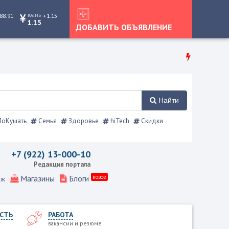
юань
88.91
+1.15
1.15
ДОБАВИТЬ ОБЪЯВЛЕНИЕ
Найти
оКушать
Семья
Здоровье
hiTech
Скидки
справочник
+7 (922) 13-000-10
Редакция портала
Магазины
Блоги
новое
еж
СТЬ
РАБОТА
вакансии и резюме